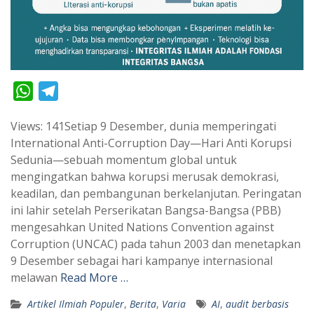
W
T
h
e
Views: 141Setiap 9 Desember, dunia memperingati
a
l
International Anti-Corruption Day—Hari Anti Korupsi
t
e
Sedunia—sebuah momentum global untuk
s
g
mengingatkan bahwa korupsi merusak demokrasi,
A
r
keadilan, dan pembangunan berkelanjutan. Peringatan
p
a
ini lahir setelah Perserikatan Bangsa-Bangsa (PBB)
mengesahkan United Nations Convention against
p
m
Corruption (UNCAC) pada tahun 2003 dan menetapkan
9 Desember sebagai hari kampanye internasional
melawan
Read More …
Artikel Ilmiah Populer
,
Berita
,
Varia
AI
,
audit berbasis