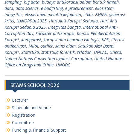
sampling
,
big data
,
budaya antikorupsi dalam bentuk ilmiah
,
data
,
data science
,
e-budgeting
,
e-procurement
,
ekosistem
integritas
,
eksperimen melatih kejujuran
,
etika
,
FMIPA
,
generasi
kritis
,
HAKORDIA 2025
,
Hari Anti Korupsi Sedunia
,
Hari Anti
Korupsi Sedunia 2025
,
integritas bangsa
,
International Anti-
Corruption Day
,
karakter antikorupsi
,
Komisi Pemberantasan
Korupsi
,
komputasi
,
korupsi dan bencana ekologis
,
KPK
,
literasi
antikorupsi
,
MIPA
,
outlier
,
sains alam
,
Satukan Aksi Basmi
Korupsi
,
Statistika
,
statistika forensik
,
teladan
,
UNCAC
,
Unesa
,
United Nations Convention against Corruption
,
United Nations
Office on Drugs and Crime
,
UNODC
SEAMS SCHOOL 2026
Lecturer
Schedule and Venue
Registration
Committee
Funding & Financial Support