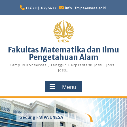
Skip
to
(+6231)-8296427
info_fmipa@unesa.ac.id
content
Fakultas Matematika dan Ilmu
Pengetahuan Alam
Kampus Konservasi, Tangguh Berprestasi! Joss… Joss…
Joss…
Menu
Gedung FMIPA UNESA