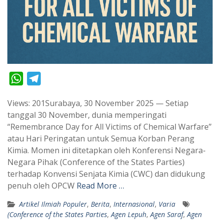
W
T
h
e
Views: 201Surabaya, 30 November 2025 — Setiap
a
l
tanggal 30 November, dunia memperingati
t
e
“Remembrance Day for All Victims of Chemical Warfare”
s
g
atau Hari Peringatan untuk Semua Korban Perang
A
r
Kimia. Momen ini ditetapkan oleh Konferensi Negara-
p
a
Negara Pihak (Conference of the States Parties)
terhadap Konvensi Senjata Kimia (CWC) dan didukung
p
m
penuh oleh OPCW
Read More …
Artikel Ilmiah Populer
,
Berita
,
Internasional
,
Varia
(Conference of the States Parties
,
Agen Lepuh
,
Agen Saraf
,
Agen