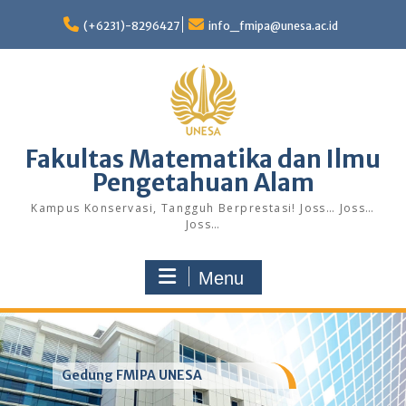
Skip
to
(+6231)-8296427
info_fmipa@unesa.ac.id
content
Fakultas Matematika dan Ilmu
Pengetahuan Alam
Kampus Konservasi, Tangguh Berprestasi! Joss… Joss…
Joss…
Menu
Gedung FMIPA UNESA