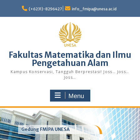
Skip
to
(+6231)-8296427
info_fmipa@unesa.ac.id
content
Fakultas Matematika dan Ilmu
Pengetahuan Alam
Kampus Konservasi, Tangguh Berprestasi! Joss… Joss…
Joss…
Menu
Gedung FMIPA UNESA