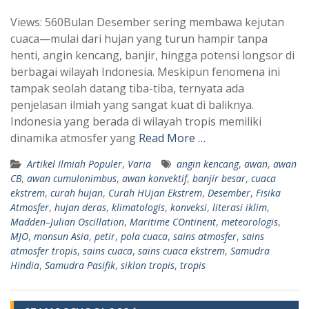
h
e
Views: 560Bulan Desember sering membawa kejutan
a
l
cuaca—mulai dari hujan yang turun hampir tanpa
t
e
henti, angin kencang, banjir, hingga potensi longsor di
s
g
berbagai wilayah Indonesia. Meskipun fenomena ini
A
r
tampak seolah datang tiba-tiba, ternyata ada
p
a
penjelasan ilmiah yang sangat kuat di baliknya.
Indonesia yang berada di wilayah tropis memiliki
p
m
dinamika atmosfer yang
Read More …
Artikel Ilmiah Populer
,
Varia
angin kencang
,
awan
,
awan
CB
,
awan cumulonimbus
,
awan konvektif
,
banjir besar
,
cuaca
ekstrem
,
curah hujan
,
Curah HUjan Ekstrem
,
Desember
,
Fisika
Atmosfer
,
hujan deras
,
klimatologis
,
konveksi
,
literasi iklim
,
Madden–Julian Oscillation
,
Maritime COntinent
,
meteorologis
,
MJO
,
monsun Asia
,
petir
,
pola cuaca
,
sains atmosfer
,
sains
atmosfer tropis
,
sains cuaca
,
sains cuaca ekstrem
,
Samudra
Hindia
,
Samudra Pasifik
,
siklon tropis
,
tropis