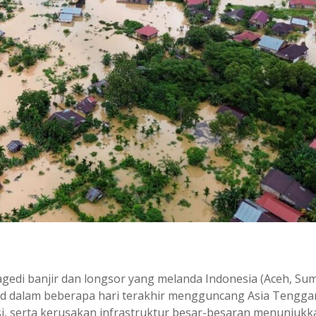
gedi banjir dan longsor yang melanda Indonesia (Aceh, Su
and dalam beberapa hari terakhir mengguncang Asia Tengga
i, serta kerusakan infrastruktur besar-besaran menunjukk