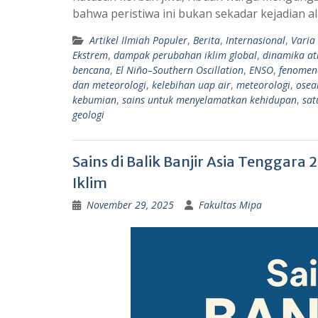
s
g
bahwa peristiwa ini bukan sekadar kejadian a
A
r
Artikel Ilmiah Populer
,
Berita
,
Internasional
,
Varia
p
a
Ekstrem
,
dampak perubahan iklim global
,
dinamika at
p
m
bencana
,
El Niño–Southern Oscillation
,
ENSO
,
fenomen
dan meteorologi
,
kelebihan uap air
,
meteorologi
,
osea
kebumian
,
sains untuk menyelamatkan kehidupan
,
sat
geologi
Sains di Balik Banjir Asia Tenggara
Iklim
November 29, 2025
Fakultas Mipa