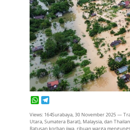
W
T
h
e
Views: 164Surabaya, 30 November 2025 — Tra
a
l
Utara, Sumatera Barat), Malaysia, dan Thail
t
e
Ratusan korban jiwa, ribuan warga mengungs