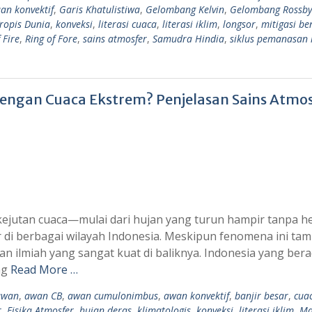
an konvektif
,
Garis Khatulistiwa
,
Gelombang Kelvin
,
Gelombang Rossby
ropis Dunia
,
konveksi
,
literasi cuaca
,
literasi iklim
,
longsor
,
mitigasi b
 Fire
,
Ring of Fore
,
sains atmosfer
,
Samudra Hindia
,
siklus pemanasan 
engan Cuaca Ekstrem? Penjelasan Sains Atmo
jutan cuaca—mulai dari hujan yang turun hampir tanpa he
r di berbagai wilayah Indonesia. Meskipun fenomena ini ta
san ilmiah yang sangat kuat di baliknya. Indonesia yang bera
ng
Read More …
awan
,
awan CB
,
awan cumulonimbus
,
awan konvektif
,
banjir besar
,
cua
r
,
Fisika Atmosfer
,
hujan deras
,
klimatologis
,
konveksi
,
literasi iklim
,
Ma