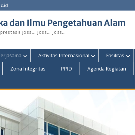
c.id
ka dan Ilmu Pengetahuan Alam
restasi! Joss… Joss… Joss…
Kerjasama
Aktivitas Internasional
Fasilitas
Zona Integritas
PPID
Agenda Kegiatan