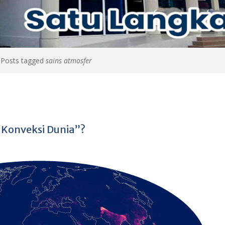
>
Posts tagged
sains atmosfer
 Konveksi Dunia”?