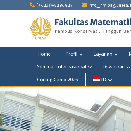
Skip
(+6231)-8296427
info_fmipa@unesa.a
to
content
Fakultas Matemati
Kampus Konservasi, Tangguh Berp
Home
Profil
Layanan
Seminar Internasional
Download
Coding Camp 2026
ID