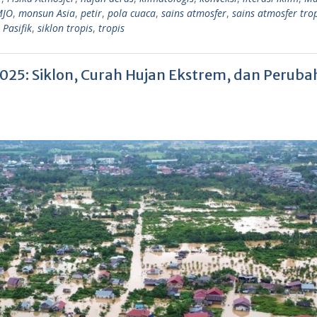
MJO
,
monsun Asia
,
petir
,
pola cuaca
,
sains atmosfer
,
sains atmosfer tro
Pasifik
,
siklon tropis
,
tropis
 2025: Siklon, Curah Hujan Ekstrem, dan Perub