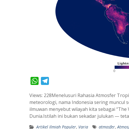
W
T
h
e
Views: 228Menelusuri Rahasia Atmosfer Tropi
a
l
meteorologi, nama Indonesia sering muncul s
t
e
ilmuwan menyebut wilayah kita sebagai “The 
s
g
Dunia.Istilah ini bukan sekadar julukan — tet
A
r
Artikel Ilmiah Populer
,
Varia
atmosfer
,
Atmosf