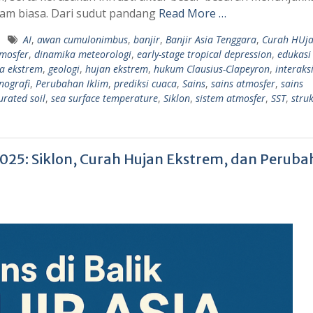
lam biasa. Dari sudut pandang
Read More …
AI
,
awan cumulonimbus
,
banjir
,
Banjir Asia Tenggara
,
Curah HUj
mosfer
,
dinamika meteorologi
,
early-stage tropical depression
,
edukasi 
a ekstrem
,
geologi
,
hujan ekstrem
,
hukum Clausius-Clapeyron
,
interaks
nografi
,
Perubahan Iklim
,
prediksi cuaca
,
Sains
,
sains atmosfer
,
sains
urated soil
,
sea surface temperature
,
Siklon
,
sistem atmosfer
,
SST
,
stru
 2025: Siklon, Curah Hujan Ekstrem, dan Perub