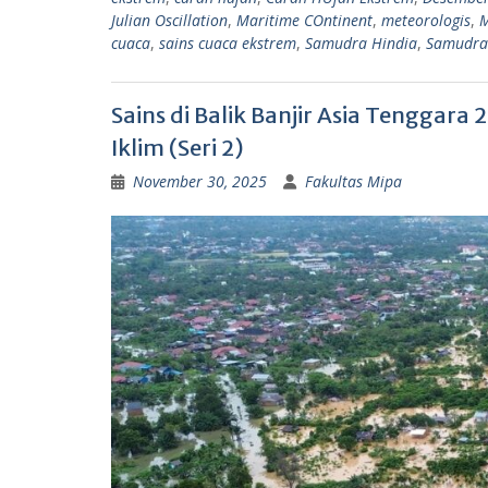
p
m
Julian Oscillation
,
Maritime COntinent
,
meteorologis
,
cuaca
,
sains cuaca ekstrem
,
Samudra Hindia
,
Samudra 
Sains di Balik Banjir Asia Tenggara
Iklim (Seri 2)
November 30, 2025
Fakultas Mipa