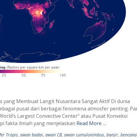
s yang Membuat Langit Nusantara Sangat Aktif Di dunia
ebagai pusat dari berbagai fenomena atmosfer penting. Pa
World’s Largest Convective Center“ atau Pusat Konveksi
api fakta ilmiah yang menjelaskan
Read More …
er Tropis
,
awan badai
,
awan CB
,
awan cumulonimbus
,
banjir
,
bencana