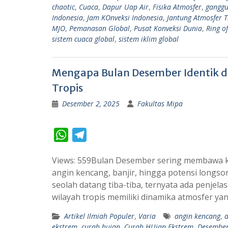
p
a
chaotic
,
Cuaca
,
Dapur Uap Air
,
Fisika Atmosfer
,
ganggu
p
m
Indonesia
,
Jam KOnveksi Indonesia
,
Jantung Atmosfer T
MJO
,
Pemanasan Global
,
Pusat Konveksi Dunia
,
Ring of
sistem cuaca global
,
sistem iklim global
Mengapa Bulan Desember Identik d
Tropis
Desember 2, 2025
Fakultas Mipa
W
T
h
e
Views: 559Bulan Desember sering membawa ke
a
l
angin kencang, banjir, hingga potensi longso
t
e
seolah datang tiba-tiba, ternyata ada penjela
s
g
wilayah tropis memiliki dinamika atmosfer ya
A
r
Artikel Ilmiah Populer
,
Varia
angin kencang
,
p
a
ekstrem
,
curah hujan
,
Curah HUjan Ekstrem
,
Desembe