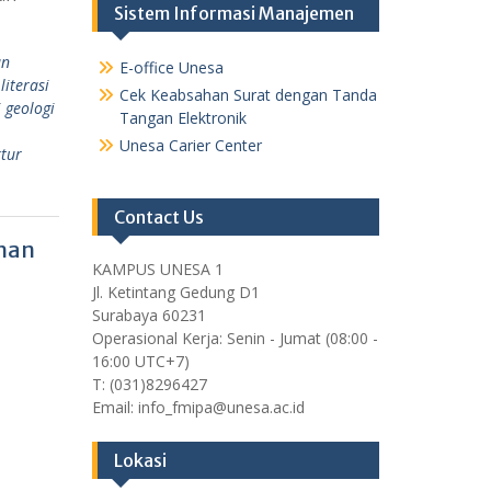
Sistem Informasi Manajemen
an
E-office Unesa
literasi
Cek Keabsahan Surat dengan Tanda
i geologi
Tangan Elektronik
Unesa Carier Center
ktur
Contact Us
ahan
KAMPUS UNESA 1
Jl. Ketintang Gedung D1
Surabaya 60231
Operasional Kerja: Senin - Jumat (08:00 -
16:00 UTC+7)
T: (031)8296427
Email: info_fmipa@unesa.ac.id
Lokasi