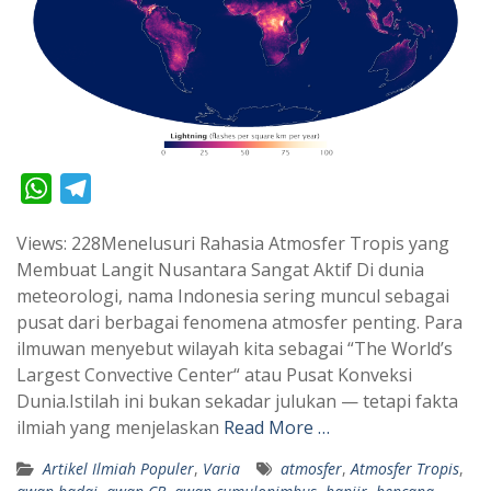
W
T
h
e
Views: 228Menelusuri Rahasia Atmosfer Tropis yang
a
l
Membuat Langit Nusantara Sangat Aktif Di dunia
t
e
meteorologi, nama Indonesia sering muncul sebagai
s
g
pusat dari berbagai fenomena atmosfer penting. Para
A
r
ilmuwan menyebut wilayah kita sebagai “The World’s
p
a
Largest Convective Center“ atau Pusat Konveksi
Dunia.Istilah ini bukan sekadar julukan — tetapi fakta
p
m
ilmiah yang menjelaskan
Read More …
Artikel Ilmiah Populer
,
Varia
atmosfer
,
Atmosfer Tropis
,