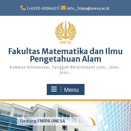
Skip
to
(+6231)-8296427
info_fmipa@unesa.ac.id
content
Fakultas Matematika dan Ilmu
Pengetahuan Alam
Kampus Konservasi, Tangguh Berprestasi! Joss… Joss…
Joss…
Menu
Gedung FMIPA UNESA