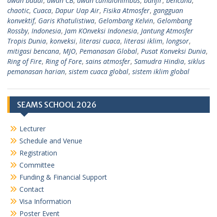
awan badai
,
awan CB
,
awan cumulonimbus
,
banjir
,
bencana
,
chaotic
,
Cuaca
,
Dapur Uap Air
,
Fisika Atmosfer
,
gangguan
konvektif
,
Garis Khatulistiwa
,
Gelombang Kelvin
,
Gelombang
Rossby
,
Indonesia
,
Jam KOnveksi Indonesia
,
Jantung Atmosfer
Tropis Dunia
,
konveksi
,
literasi cuaca
,
literasi iklim
,
longsor
,
mitigasi bencana
,
MJO
,
Pemanasan Global
,
Pusat Konveksi Dunia
,
Ring of Fire
,
Ring of Fore
,
sains atmosfer
,
Samudra Hindia
,
siklus
pemanasan harian
,
sistem cuaca global
,
sistem iklim global
SEAMS SCHOOL 2026
Lecturer
Schedule and Venue
Registration
Committee
Funding & Financial Support
Contact
Visa Information
Poster Event