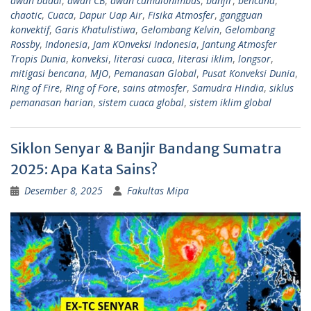
awan badai
,
awan CB
,
awan cumulonimbus
,
banjir
,
bencana
,
chaotic
,
Cuaca
,
Dapur Uap Air
,
Fisika Atmosfer
,
gangguan
konvektif
,
Garis Khatulistiwa
,
Gelombang Kelvin
,
Gelombang
Rossby
,
Indonesia
,
Jam KOnveksi Indonesia
,
Jantung Atmosfer
Tropis Dunia
,
konveksi
,
literasi cuaca
,
literasi iklim
,
longsor
,
mitigasi bencana
,
MJO
,
Pemanasan Global
,
Pusat Konveksi Dunia
,
Ring of Fire
,
Ring of Fore
,
sains atmosfer
,
Samudra Hindia
,
siklus
pemanasan harian
,
sistem cuaca global
,
sistem iklim global
Siklon Senyar & Banjir Bandang Sumatra
2025: Apa Kata Sains?
Desember 8, 2025
Fakultas Mipa