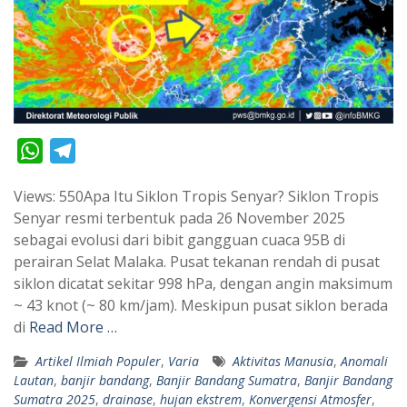
W
T
h
e
Views: 550Apa Itu Siklon Tropis Senyar? Siklon Tropis
a
l
Senyar resmi terbentuk pada 26 November 2025
t
e
sebagai evolusi dari bibit gangguan cuaca 95B di
s
g
perairan Selat Malaka. Pusat tekanan rendah di pusat
A
r
siklon dicatat sekitar 998 hPa, dengan angin maksimum
p
a
~ 43 knot (~ 80 km/jam). Meskipun pusat siklon berada
di
Read More …
p
m
Artikel Ilmiah Populer
,
Varia
Aktivitas Manusia
,
Anomali
Lautan
,
banjir bandang
,
Banjir Bandang Sumatra
,
Banjir Bandang
Sumatra 2025
,
drainase
,
hujan ekstrem
,
Konvergensi Atmosfer
,