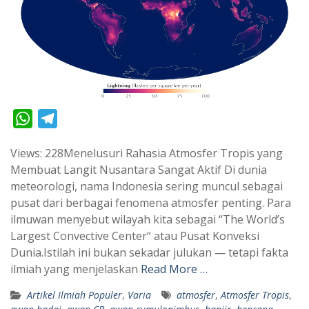
W
T
h
e
Views: 228Menelusuri Rahasia Atmosfer Tropis yang
a
l
Membuat Langit Nusantara Sangat Aktif Di dunia
t
e
meteorologi, nama Indonesia sering muncul sebagai
s
g
pusat dari berbagai fenomena atmosfer penting. Para
A
r
ilmuwan menyebut wilayah kita sebagai “The World’s
p
a
Largest Convective Center“ atau Pusat Konveksi
Dunia.Istilah ini bukan sekadar julukan — tetapi fakta
p
m
ilmiah yang menjelaskan
Read More …
Artikel Ilmiah Populer
,
Varia
atmosfer
,
Atmosfer Tropis
,