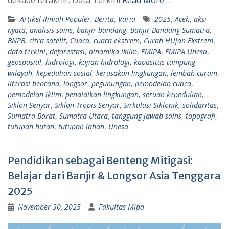
Artikel Ilmiah Populer
,
Berita
,
Varia
2025
,
Aceh
,
aksi
nyata
,
analisis sains
,
banjir bandang
,
Banjir Bandang Sumatra
,
BNPB
,
citra satelit
,
Cuaca
,
cuaca ekstrem
,
Curah HUjan Ekstrem
,
data terkini
,
deforestasi
,
dinamika iklim
,
FMIPA
,
FMIPA Unesa
,
geospasial
,
hidrologi
,
kajian hidrologi
,
kapasitas tampung
wilayah
,
kepedulian sosial
,
kerusakan lingkungan
,
lembah curam
,
literasi bencana
,
longsor
,
pegunungan
,
pemodelan cuaca
,
pemodelan iklim
,
pendidikan lingkungan
,
seruan kepedulian
,
Siklon Senyar
,
Siklon Tropis Senyar
,
Sirkulasi Siklonik
,
solidaritas
,
Sumatra Barat
,
Sumatra Utara
,
tanggung jawab sains
,
topografi
,
tutupan hutan
,
tutupan lahan
,
Unesa
Pendidikan sebagai Benteng Mitigasi:
Belajar dari Banjir & Longsor Asia Tenggara
2025
November 30, 2025
Fakultas Mipa