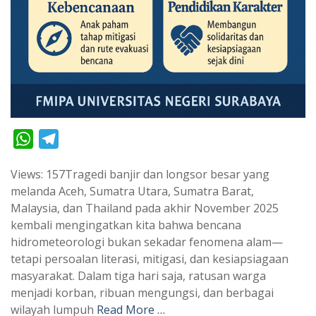
W
T
h
e
Views: 157Tragedi banjir dan longsor besar yang
a
l
melanda Aceh, Sumatra Utara, Sumatra Barat,
t
e
Malaysia, dan Thailand pada akhir November 2025
s
g
kembali mengingatkan kita bahwa bencana
A
r
hidrometeorologi bukan sekadar fenomena alam—
p
a
tetapi persoalan literasi, mitigasi, dan kesiapsiagaan
masyarakat. Dalam tiga hari saja, ratusan warga
p
m
menjadi korban, ribuan mengungsi, dan berbagai
wilayah lumpuh
Read More …