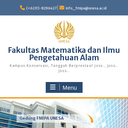
Skip
to
(+6231)-8296427
info_fmipa@unesa.ac.id
content
Fakultas Matematika dan Ilmu
Pengetahuan Alam
Kampus Konservasi, Tangguh Berprestasi! Joss… Joss…
Joss…
Menu
Gedung FMIPA UNESA