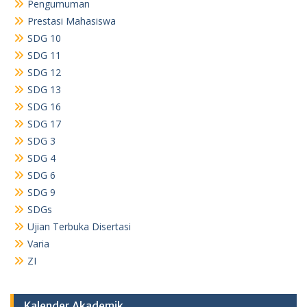
Pengumuman
Prestasi Mahasiswa
SDG 10
SDG 11
SDG 12
SDG 13
SDG 16
SDG 17
SDG 3
SDG 4
SDG 6
SDG 9
SDGs
Ujian Terbuka Disertasi
Varia
ZI
Kalender Akademik