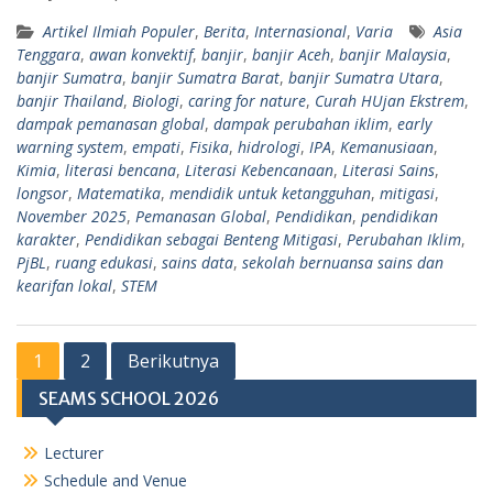
Artikel Ilmiah Populer
,
Berita
,
Internasional
,
Varia
Asia
Tenggara
,
awan konvektif
,
banjir
,
banjir Aceh
,
banjir Malaysia
,
banjir Sumatra
,
banjir Sumatra Barat
,
banjir Sumatra Utara
,
banjir Thailand
,
Biologi
,
caring for nature
,
Curah HUjan Ekstrem
,
dampak pemanasan global
,
dampak perubahan iklim
,
early
warning system
,
empati
,
Fisika
,
hidrologi
,
IPA
,
Kemanusiaan
,
Kimia
,
literasi bencana
,
Literasi Kebencanaan
,
Literasi Sains
,
longsor
,
Matematika
,
mendidik untuk ketangguhan
,
mitigasi
,
November 2025
,
Pemanasan Global
,
Pendidikan
,
pendidikan
karakter
,
Pendidikan sebagai Benteng Mitigasi
,
Perubahan Iklim
,
PjBL
,
ruang edukasi
,
sains data
,
sekolah bernuansa sains dan
kearifan lokal
,
STEM
Paginasi
1
2
Berikutnya
pos
SEAMS SCHOOL 2026
Lecturer
Schedule and Venue