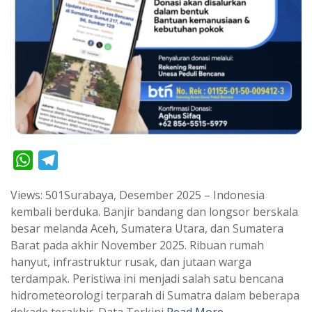
W
T
h
e
Views: 501Surabaya, Desember 2025 – Indonesia
a
l
kembali berduka. Banjir bandang dan longsor berskala
t
e
besar melanda Aceh, Sumatera Utara, dan Sumatera
s
g
Barat pada akhir November 2025. Ribuan rumah
A
r
hanyut, infrastruktur rusak, dan jutaan warga
p
a
terdampak. Peristiwa ini menjadi salah satu bencana
hidrometeorologi terparah di Sumatra dalam beberapa
p
m
dekade terakhir. Data Terkini
Read More …