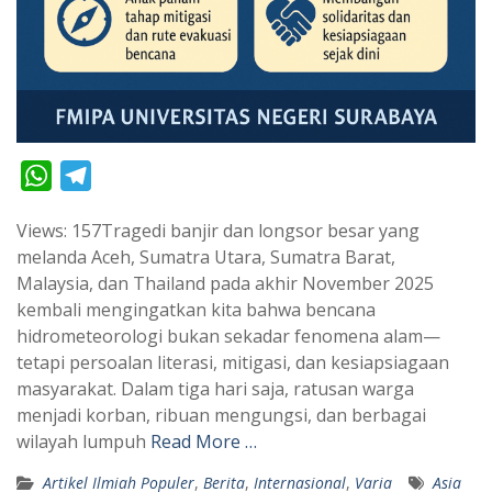
W
T
h
e
Views: 157Tragedi banjir dan longsor besar yang
a
l
melanda Aceh, Sumatra Utara, Sumatra Barat,
t
e
Malaysia, dan Thailand pada akhir November 2025
s
g
kembali mengingatkan kita bahwa bencana
A
r
hidrometeorologi bukan sekadar fenomena alam—
p
a
tetapi persoalan literasi, mitigasi, dan kesiapsiagaan
masyarakat. Dalam tiga hari saja, ratusan warga
p
m
menjadi korban, ribuan mengungsi, dan berbagai
wilayah lumpuh
Read More …
Artikel Ilmiah Populer
,
Berita
,
Internasional
,
Varia
Asia