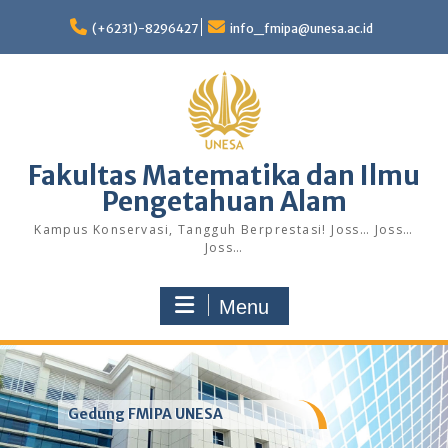
Skip
to
(+6231)-8296427
info_fmipa@unesa.ac.id
content
Fakultas Matematika dan Ilmu
Pengetahuan Alam
Kampus Konservasi, Tangguh Berprestasi! Joss… Joss…
Joss…
Menu
Gedung FMIPA UNESA