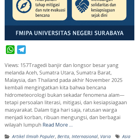
W
T
h
e
Views: 157Tragedi banjir dan longsor besar yang
a
l
melanda Aceh, Sumatra Utara, Sumatra Barat,
t
e
Malaysia, dan Thailand pada akhir November 2025
s
g
kembali mengingatkan kita bahwa bencana
A
r
hidrometeorologi bukan sekadar fenomena alam—
p
a
tetapi persoalan literasi, mitigasi, dan kesiapsiagaan
masyarakat. Dalam tiga hari saja, ratusan warga
p
m
menjadi korban, ribuan mengungsi, dan berbagai
wilayah lumpuh
Read More …
Artikel Ilmiah Populer
,
Berita
,
Internasional
,
Varia
Asia