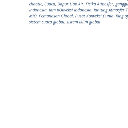
p
a
chaotic
,
Cuaca
,
Dapur Uap Air
,
Fisika Atmosfer
,
ganggu
p
m
Indonesia
,
Jam KOnveksi Indonesia
,
Jantung Atmosfer T
MJO
,
Pemanasan Global
,
Pusat Konveksi Dunia
,
Ring of
sistem cuaca global
,
sistem iklim global