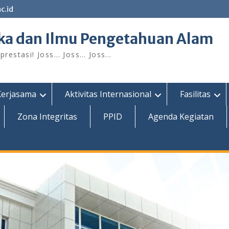
c.id
ka dan Ilmu Pengetahuan Alam
restasi! Joss… Joss… Joss…
Kerjasama
Aktivitas Internasional
Fasilitas
Zona Integritas
PPID
Agenda Kegiatan