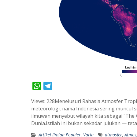
W
T
h
e
Views: 228Menelusuri Rahasia Atmosfer Tropi
a
l
meteorologi, nama Indonesia sering muncul s
t
e
ilmuwan menyebut wilayah kita sebagai “The 
s
g
Dunia.Istilah ini bukan sekadar julukan — tet
A
r
Artikel Ilmiah Populer
,
Varia
atmosfer
,
Atmosf