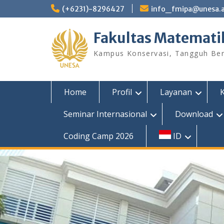
Skip
(+6231)-8296427
info_fmipa@unesa.a
to
content
Fakultas Matemati
Kampus Konservasi, Tangguh Berp
Home
Profil
Layanan
Seminar Internasional
Download
Coding Camp 2026
ID