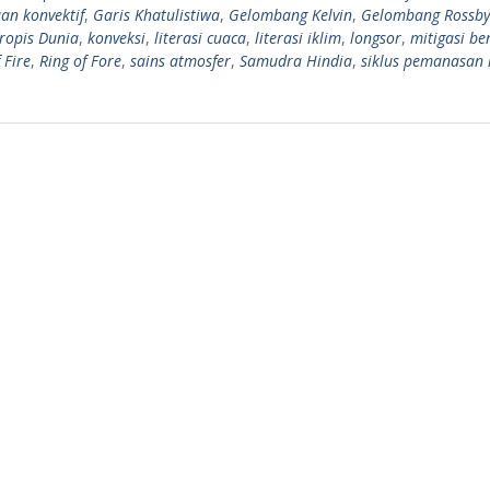
an konvektif
,
Garis Khatulistiwa
,
Gelombang Kelvin
,
Gelombang Rossby
ropis Dunia
,
konveksi
,
literasi cuaca
,
literasi iklim
,
longsor
,
mitigasi b
 Fire
,
Ring of Fore
,
sains atmosfer
,
Samudra Hindia
,
siklus pemanasan 