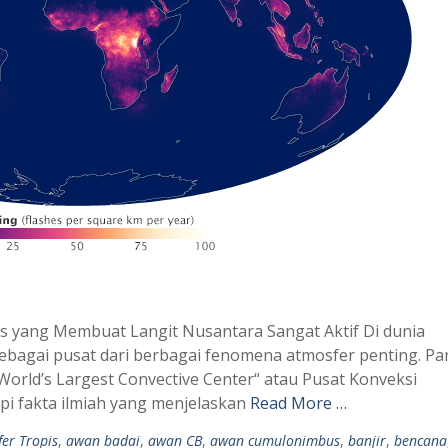
s yang Membuat Langit Nusantara Sangat Aktif Di dunia
ebagai pusat dari berbagai fenomena atmosfer penting. Pa
World’s Largest Convective Center“ atau Pusat Konveksi
api fakta ilmiah yang menjelaskan
Read More …
er Tropis
,
awan badai
,
awan CB
,
awan cumulonimbus
,
banjir
,
bencana