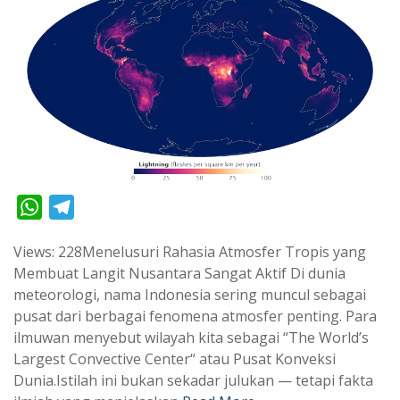
W
T
h
e
Views: 228Menelusuri Rahasia Atmosfer Tropis yang
a
l
Membuat Langit Nusantara Sangat Aktif Di dunia
t
e
meteorologi, nama Indonesia sering muncul sebagai
s
g
pusat dari berbagai fenomena atmosfer penting. Para
A
r
ilmuwan menyebut wilayah kita sebagai “The World’s
p
a
Largest Convective Center“ atau Pusat Konveksi
Dunia.Istilah ini bukan sekadar julukan — tetapi fakta
p
m