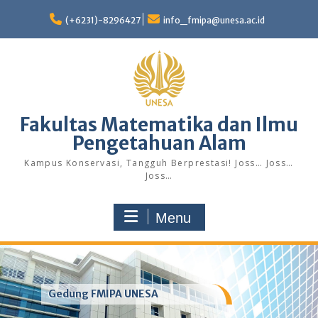
Skip
to
(+6231)-8296427
info_fmipa@unesa.ac.id
content
Fakultas Matematika dan Ilmu
Pengetahuan Alam
Kampus Konservasi, Tangguh Berprestasi! Joss… Joss…
Joss…
Menu
Gedung FMIPA UNESA