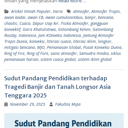
ilmiah yang menjelaskan
Read More …
Artikel Ilmiah Populer
,
Varia
atmosfer
,
Atmosfer Tropis
,
awan badai
,
awan CB
,
awan cumulonimbus
,
banjir
,
bencana
,
chaotic
,
Cuaca
,
Dapur Uap Air
,
Fisika Atmosfer
,
gangguan
konvektif
,
Garis Khatulistiwa
,
Gelombang Kelvin
,
Gelombang
Rossby
,
Indonesia
,
Jam KOnveksi Indonesia
,
Jantung Atmosfer
Tropis Dunia
,
konveksi
,
literasi cuaca
,
literasi iklim
,
longsor
,
mitigasi bencana
,
MJO
,
Pemanasan Global
,
Pusat Konveksi Dunia
,
Ring of Fire
,
Ring of Fore
,
sains atmosfer
,
Samudra Hindia
,
siklus
pemanasan harian
,
sistem cuaca global
,
sistem iklim global
Sudut Pandang Pendidikan terhadap
Tragedi Banjir dan Tanah Longsor Asia
Tenggara 2025
November 29, 2025
Fakultas Mipa