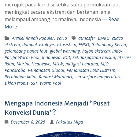
p
a
merujuk pada kondisi ketika suhu permukaan laut
meningkat secara ekstrem dan bertahan lama,
p
m
melampaui ambang normalnya. Indonesia —
Read
More …
Artikel Ilmiah Populer
,
Varia
atmosfer
,
BMKG
,
cuaca
ekstrem
,
dampak ekologis
,
ekosistem
,
ENSO
,
Gelombang Kelvin
,
gelombang panas laut
,
global warming
,
hujan ekstrem
,
Indo-
Pacific Warm Pool
,
Indonesia
,
IOD
,
ketidakpastian musim
,
literasi
iklim
,
Marine Heatwave
,
MHW
,
mitigasi bencana
,
MJO
,
Pancaroba
,
Pemanasan Global
,
Pemanasan Laut Ekstrem
,
Perubahan Iklim
,
Radiasi Matahari
,
sea surface temperature
,
siklon tropis
,
SST
,
Warm Pool
Mengapa Indonesia Menjadi “Pusat
Konveksi Dunia”?
Desember 8, 2025
Fakultas Mipa