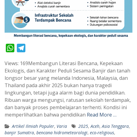
W
T
h
e
Views: 169Membangun Literasi Bencana, Kepekaan
a
l
Ekologis, dan Karakter Peduli Sesama Banjir dan tanah
t
e
longsor besar yang melanda Indonesia, Malaysia, dan
s
g
Thailand pada akhir 2025 bukan hanya tragedi
A
r
lingkungan, tetapi juga alarm bagi dunia pendidikan.
p
a
Ribuan warga mengungsi, ratusan sekolah terdampak,
dan banyak proses pembelajaran terhenti. Kondisi ini
p
m
memperlihatkan bahwa pendidikan
Read More …
Artikel Ilmiah Populer
,
Varia
2025
,
Aceh
,
Asia Tenggara
,
banjir Sumatra
,
bencana hidrometeorologi
,
eco-religious
,