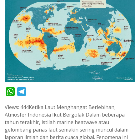
W
T
h
e
Views: 444Ketika Laut Menghangat Berlebihan,
a
l
Atmosfer Indonesia Ikut Bergolak Dalam beberapa
t
e
tahun terakhir, istilah marine heatwave atau
s
g
gelombang panas laut semakin sering muncul dalam
A
r
laporan ilmiah dan berita cuaca global. Fenomena ini