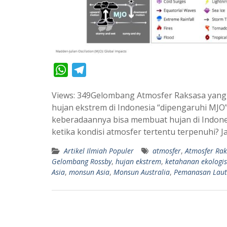
W
T
h
e
Views: 349Gelombang Atmosfer Raksasa yang
a
l
hujan ekstrem di Indonesia “dipengaruhi MJ
t
e
keberadaannya bisa membuat hujan di Indone
s
g
ketika kondisi atmosfer tertentu terpenuhi?
A
r
Artikel Ilmiah Populer
atmosfer
,
Atmosfer Ra
p
a
Gelombang Rossby
,
hujan ekstrem
,
ketahanan ekologis
p
m
Asia
,
monsun Asia
,
Monsun Australia
,
Pemanasan Laut