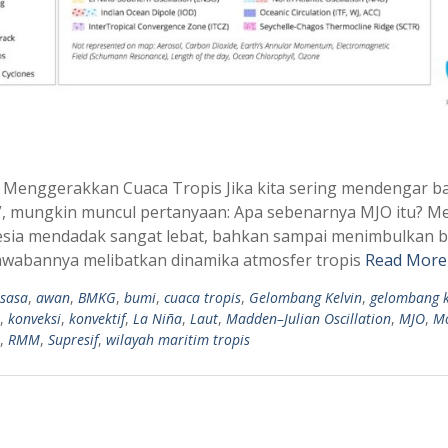
 Menggerakkan Cuaca Tropis Jika kita sering mendengar 
O”, mungkin muncul pertanyaan: Apa sebenarnya MJO itu? 
sia mendadak sangat lebat, bahkan sampai menimbulkan b
 Jawabannya melibatkan dinamika atmosfer tropis
Read More
ksasa
,
awan
,
BMKG
,
bumi
,
cuaca tropis
,
Gelombang Kelvin
,
gelombang k
,
konveksi
,
konvektif
,
La Niña
,
Laut
,
Madden–Julian Oscillation
,
MJO
,
M
,
RMM
,
Supresif
,
wilayah maritim tropis