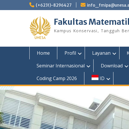
Skip
(+6231)-8296427
info_fmipa@unesa.a
to
content
Fakultas Matemati
Kampus Konservasi, Tangguh Berp
Home
Profil
Layanan
Seminar Internasional
Download
Coding Camp 2026
ID