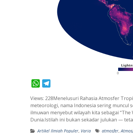
W
T
h
e
Views: 228Menelusuri Rahasia Atmosfer Tropi
a
l
meteorologi, nama Indonesia sering muncul s
t
e
ilmuwan menyebut wilayah kita sebagai “The 
s
g
Dunia.Istilah ini bukan sekadar julukan — tet
A
r
Artikel Ilmiah Populer
,
Varia
atmosfer
,
Atmosf