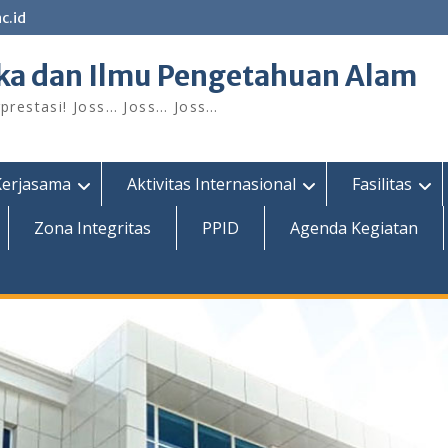
c.id
ka dan Ilmu Pengetahuan Alam
restasi! Joss… Joss… Joss…
Kerjasama
Aktivitas Internasional
Fasilitas
Zona Integritas
PPID
Agenda Kegiatan