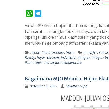
W
T
h
e
Views: 493Ketika hujan tiba-tiba datang, bada
a
l
hari cerah — mungkin bukan hanya awan lokal 
t
e
dipengaruhi oleh “musik atmosfer” yang tida
s
g
merupakan gelombang atmosfer raksasa ya
A
r
Artikel Ilmiah Populer
,
Varia
atmosfer
,
cuaca 
p
a
Rossby
,
hujan ekstrem
,
Indonesia
,
mitigasi
,
mitigasi b
p
m
iklim tropis
,
sea surface temperature
Bagaimana MJO Memicu Hujan Ekstr
Desember 6, 2025
Fakultas Mipa