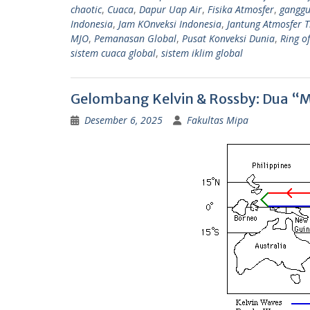
p
a
chaotic
,
Cuaca
,
Dapur Uap Air
,
Fisika Atmosfer
,
ganggu
p
m
Indonesia
,
Jam KOnveksi Indonesia
,
Jantung Atmosfer T
MJO
,
Pemanasan Global
,
Pusat Konveksi Dunia
,
Ring of
sistem cuaca global
,
sistem iklim global
Gelombang Kelvin & Rossby: Dua “
Desember 6, 2025
Fakultas Mipa