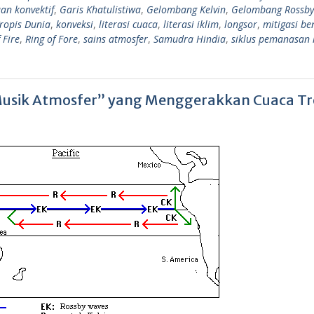
an konvektif
,
Garis Khatulistiwa
,
Gelombang Kelvin
,
Gelombang Rossby
ropis Dunia
,
konveksi
,
literasi cuaca
,
literasi iklim
,
longsor
,
mitigasi b
 Fire
,
Ring of Fore
,
sains atmosfer
,
Samudra Hindia
,
siklus pemanasan 
Musik Atmosfer” yang Menggerakkan Cuaca Tr