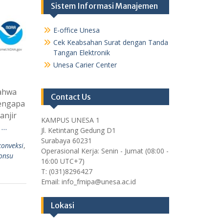
Sistem Informasi Manajemen
E-office Unesa
Cek Keabsahan Surat dengan Tanda
Tangan Elektronik
Unesa Carier Center
bahwa
Contact Us
Mengapa
anjir
KAMPUS UNESA 1
 …
Jl. Ketintang Gedung D1
Surabaya 60231
onveksi
,
Operasional Kerja: Senin - Jumat (08:00 -
onsu
16:00 UTC+7)
T: (031)8296427
Email: info_fmipa@unesa.ac.id
Lokasi