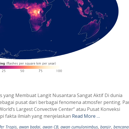
s yang Membuat Langit Nusantara Sangat Aktif Di dunia
ebagai pusat dari berbagai fenomena atmosfer penting. Pa
World’s Largest Convective Center“ atau Pusat Konveksi
api fakta ilmiah yang menjelaskan
Read More …
er Tropis
,
awan badai
,
awan CB
,
awan cumulonimbus
,
banjir
,
bencana