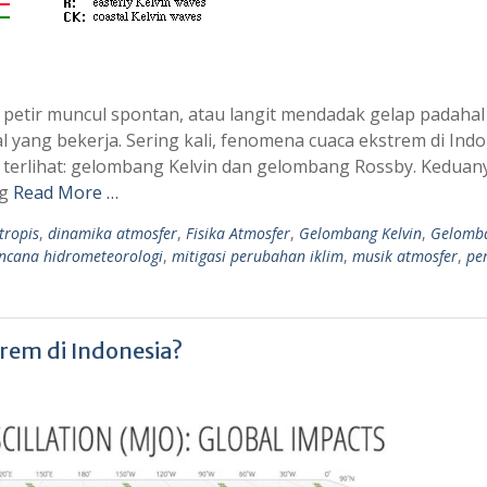
i petir muncul spontan, atau langit mendadak gelap padahal
yang bekerja. Sering kali, fenomena cuaca ekstrem di Indo
k terlihat: gelombang Kelvin dan gelombang Rossby. Keduan
ng
Read More …
tropis
,
dinamika atmosfer
,
Fisika Atmosfer
,
Gelombang Kelvin
,
Gelomb
encana hidrometeorologi
,
mitigasi perubahan iklim
,
musik atmosfer
,
pe
em di Indonesia?