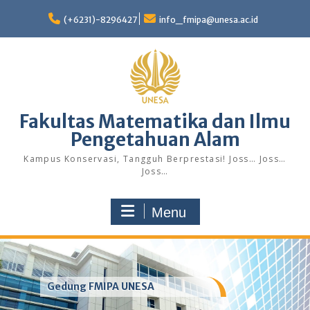
Skip
to
(+6231)-8296427
info_fmipa@unesa.ac.id
content
Fakultas Matematika dan Ilmu
Pengetahuan Alam
Kampus Konservasi, Tangguh Berprestasi! Joss… Joss…
Joss…
Menu
Gedung FMIPA UNESA