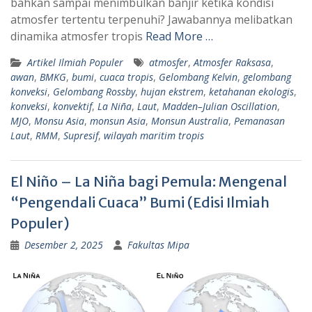
bahkan sampai menimbulkan banjir ketika kondisi
p
m
atmosfer tertentu terpenuhi? Jawabannya melibatkan
dinamika atmosfer tropis
Read More …
Artikel Ilmiah Populer
atmosfer
,
Atmosfer Raksasa
,
awan
,
BMKG
,
bumi
,
cuaca tropis
,
Gelombang Kelvin
,
gelombang
konveksi
,
Gelombang Rossby
,
hujan ekstrem
,
ketahanan ekologis
,
konveksi
,
konvektif
,
La Niña
,
Laut
,
Madden–Julian Oscillation
,
MJO
,
Monsu Asia
,
monsun Asia
,
Monsun Australia
,
Pemanasan
Laut
,
RMM
,
Supresif
,
wilayah maritim tropis
El Niño – La Niña bagi Pemula: Mengenal
“Pengendali Cuaca” Bumi (Edisi Ilmiah
Populer)
Desember 2, 2025
Fakultas Mipa