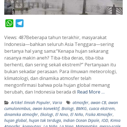
W
T
h
e
Views: 487Beberapa tahun terakhir, masyarakat
a
l
Indonesia—bahkan seluruh Asia Tenggara—sering
t
e
bertanya hal yang sama:“Kenapa hujan sekarang
s
g
rasanya makin aneh? Tiba-tiba deras, tiba-tiba
A
r
berhenti, dan sering sekali ekstrem?” Pertanyaan itu
p
a
bukan sekadar perasaan. Para ilmuwan meteorologi,
klimatologi, dan dinamika atmosfer telah
p
m
mengonfirmasi bahwa pola hujan global memang
berubah, dan Indonesia berada di
Read More …
Artikel Ilmiah Populer
,
Varia
atmosfer
,
awan CB
,
awan
cumulonimbus
,
awan konvektif
,
Biologi
,
BMKG
,
cuaca ekstrem
,
dinamika atmosfer
,
Ekologi
,
El Nino
,
El Niño
,
Fisika Atmosfer
,
hujan global
,
hujan tak terduga
,
Indian Ocean Dipole
,
IOD
,
Kimia
Atmosfer
,
komputasi
,
La Niña
,
La Nina
,
Matematika
,
messo-scale
,