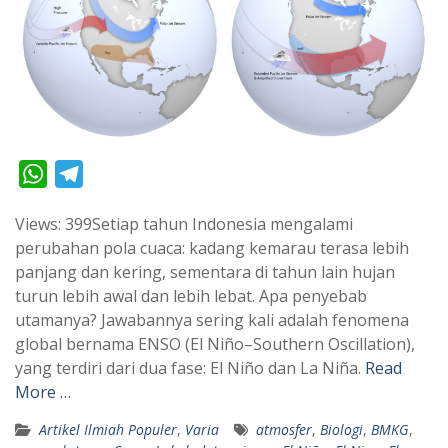
W
T
h
e
Views: 399Setiap tahun Indonesia mengalami
a
l
perubahan pola cuaca: kadang kemarau terasa lebih
t
e
panjang dan kering, sementara di tahun lain hujan
s
g
turun lebih awal dan lebih lebat. Apa penyebab
A
r
utamanya? Jawabannya sering kali adalah fenomena
p
a
global bernama ENSO (El Niño–Southern Oscillation),
yang terdiri dari dua fase: El Niño dan La Niña.
Read
p
m
More …
Artikel Ilmiah Populer
,
Varia
atmosfer
,
Biologi
,
BMKG
,