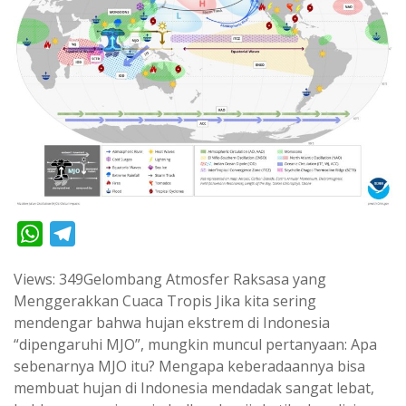
W
T
h
e
Views: 349Gelombang Atmosfer Raksasa yang
a
l
Menggerakkan Cuaca Tropis Jika kita sering
t
e
mendengar bahwa hujan ekstrem di Indonesia
s
g
“dipengaruhi MJO”, mungkin muncul pertanyaan: Apa
A
r
sebenarnya MJO itu? Mengapa keberadaannya bisa
p
a
membuat hujan di Indonesia mendadak sangat lebat,