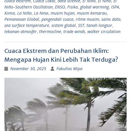
cuaca ekstrem
,
Cuaca Lokal
,
data science
,
El Niño
,
El Nino
,
El
Niño–Southern Oscillation
,
ENSO
,
Fisika
,
global warming
,
ISPA
,
Kimia
,
La Niña
,
La Nina
,
musim hujan
,
musim kemarau
,
Pemanasan Global
,
pengendali cuaca
,
ritme musim
,
sains data
,
sea surface temperature
,
sistem global
,
SST
,
tanah longsor
,
tekanan atmosfer
,
thermocline
,
trade winds
,
walker circulation
Cuaca Ekstrem dan Perubahan Iklim:
Mengapa Hujan Kini Lebih Tak Terduga?
November 30, 2025
Fakultas Mipa