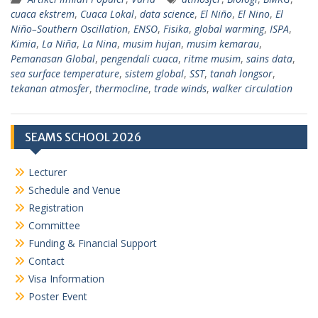
cuaca ekstrem
,
Cuaca Lokal
,
data science
,
El Niño
,
El Nino
,
El
Niño–Southern Oscillation
,
ENSO
,
Fisika
,
global warming
,
ISPA
,
Kimia
,
La Niña
,
La Nina
,
musim hujan
,
musim kemarau
,
Pemanasan Global
,
pengendali cuaca
,
ritme musim
,
sains data
,
sea surface temperature
,
sistem global
,
SST
,
tanah longsor
,
tekanan atmosfer
,
thermocline
,
trade winds
,
walker circulation
SEAMS SCHOOL 2026
Lecturer
Schedule and Venue
Registration
Committee
Funding & Financial Support
Contact
Visa Information
Poster Event