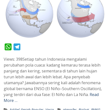
W
T
h
e
Views: 398Setiap tahun Indonesia mengalami
a
l
perubahan pola cuaca: kadang kemarau terasa lebih
t
e
panjang dan kering, sementara di tahun lain hujan
s
g
turun lebih awal dan lebih lebat. Apa penyebab
A
r
utamanya? Jawabannya sering kali adalah fenomena
p
a
global bernama ENSO (El Niño–Southern Oscillation),
yang terdiri dari dua fase: El Niño dan La Niña.
Read
p
m
More …
Artikel Ilmiah Populer
,
Varia
atmosfer
,
Biologi
,
BMKG
,