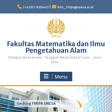
Skip
to
(+6231)-8296427
info_fmipa@unesa.ac.id
content
Fakultas Matematika dan Ilmu
Pengetahuan Alam
Kampus Konservasi, Tangguh Berprestasi! Joss… Joss…
Joss…
Menu
Gedung FMIPA UNESA