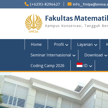
Skip
(+6231)-8296427
info_fmipa@unesa.a
to
content
Fakultas Matemati
Kampus Konservasi, Tangguh Berp
Home
Profil
Layanan
Seminar Internasional
Download
Coding Camp 2026
ID