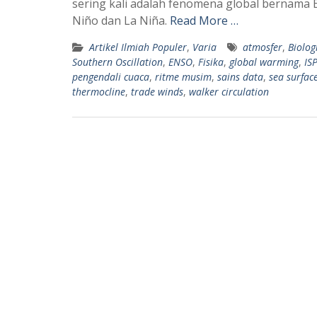
sering kali adalah fenomena global bernama EN
s
g
Niño dan La Niña.
Read More …
A
r
Artikel Ilmiah Populer
,
Varia
atmosfer
,
Biolog
p
a
Southern Oscillation
,
ENSO
,
Fisika
,
global warming
,
IS
p
m
pengendali cuaca
,
ritme musim
,
sains data
,
sea surfac
thermocline
,
trade winds
,
walker circulation