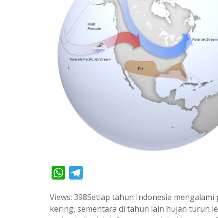
W
T
h
e
Views: 398Setiap tahun Indonesia mengalami 
a
l
kering, sementara di tahun lain hujan turun 
t
e