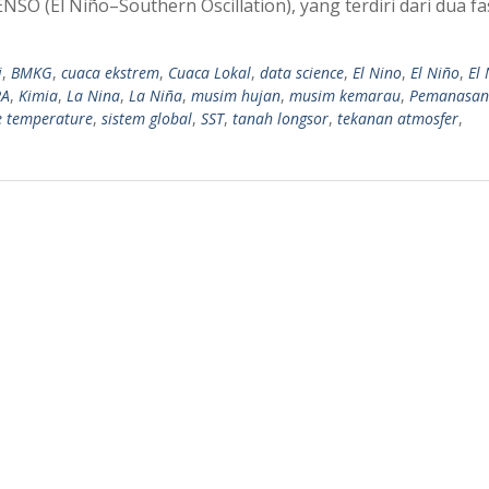
SO (El Niño–Southern Oscillation), yang terdiri dari dua fas
i
,
BMKG
,
cuaca ekstrem
,
Cuaca Lokal
,
data science
,
El Nino
,
El Niño
,
El
PA
,
Kimia
,
La Nina
,
La Niña
,
musim hujan
,
musim kemarau
,
Pemanasan
e temperature
,
sistem global
,
SST
,
tanah longsor
,
tekanan atmosfer
,