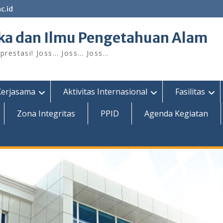
c.id
ka dan Ilmu Pengetahuan Alam
restasi! Joss… Joss… Joss…
Kerjasama
Aktivitas Internasional
Fasilitas
Zona Integritas
PPID
Agenda Kegiatan