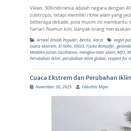
h
e
Views: 306Indonesia adalah negara dengan ikl
a
l
subtropis, tetapi memiliki ritme alam yang j
t
e
beberapa dekade, pola musim ini membantu m
s
g
harian. Namun kini, banyak orang merasakan
A
r
Artikel Ilmiah Populer
,
Berita
,
Varia
angin put
p
a
cuaca ekstrem
,
El Niño
,
ENSO
,
Fisika Atmosfer
,
gelomba
p
m
Madden-Julian Oscillation
,
menghormati alam
,
MJO
,
M
Perubahan Iklim
,
perubahan iklim global
,
respect for 
Cuaca Ekstrem dan Perubahan Iklim
November 30, 2025
Fakultas Mipa