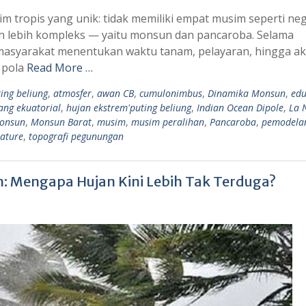
im tropis yang unik: tidak memiliki empat musim seperti ne
auh lebih kompleks — yaitu monsun dan pancaroba. Selama
asyarakat menentukan waktu tanam, pelayaran, hingga akt
 pola
Read More …
ing beliung
,
atmosfer
,
awan CB
,
cumulonimbus
,
Dinamika Monsun
,
edu
ng ekuatorial
,
hujan ekstrem'puting beliung
,
Indian Ocean Dipole
,
La 
onsun
,
Monsun Barat
,
musim
,
musim peralihan
,
Pancaroba
,
pemodelan
nature
,
topografi pegunungan
: Mengapa Hujan Kini Lebih Tak Terduga?