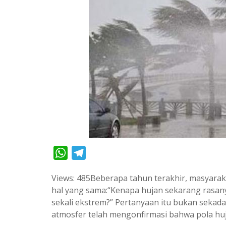
W
T
h
e
Views: 485Beberapa tahun terakhir, masyar
a
l
hal yang sama:“Kenapa hujan sekarang rasanya
t
e
sekali ekstrem?” Pertanyaan itu bukan sekada
s
g
atmosfer telah mengonfirmasi bahwa pola hu
A
r