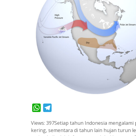
W
T
h
e
Views: 397Setiap tahun Indonesia mengalami 
a
l
kering, sementara di tahun lain hujan turun 
t
e