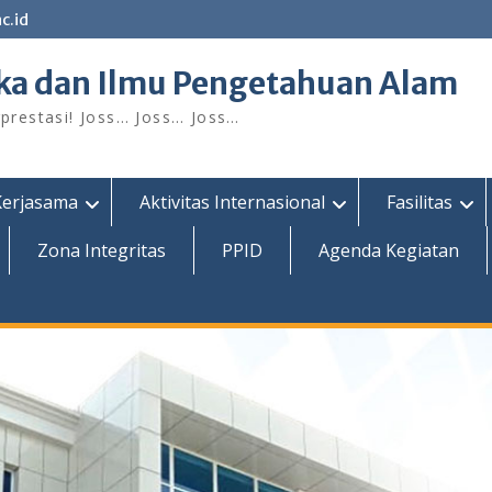
c.id
ka dan Ilmu Pengetahuan Alam
restasi! Joss… Joss… Joss…
Kerjasama
Aktivitas Internasional
Fasilitas
Zona Integritas
PPID
Agenda Kegiatan