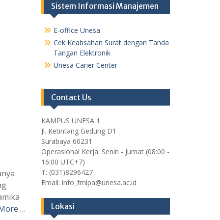
Sistem Informasi Manajemen
E-office Unesa
Cek Keabsahan Surat dengan Tanda
Tangan Elektronik
Unesa Carier Center
Contact Us
KAMPUS UNESA 1
Jl. Ketintang Gedung D1
Surabaya 60231
Operasional Kerja: Senin - Jumat (08:00 -
16:00 UTC+7)
T: (031)8296427
anya
Email: info_fmipa@unesa.ac.id
ng
namika
Lokasi
More …