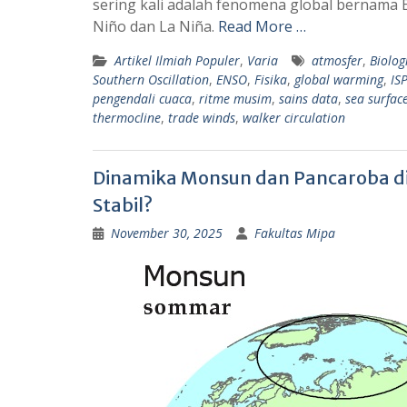
sering kali adalah fenomena global bernama EN
s
g
Niño dan La Niña.
Read More …
A
r
Artikel Ilmiah Populer
,
Varia
atmosfer
,
Biolog
p
a
Southern Oscillation
,
ENSO
,
Fisika
,
global warming
,
IS
p
m
pengendali cuaca
,
ritme musim
,
sains data
,
sea surfac
thermocline
,
trade winds
,
walker circulation
Dinamika Monsun dan Pancaroba di
Stabil?
November 30, 2025
Fakultas Mipa