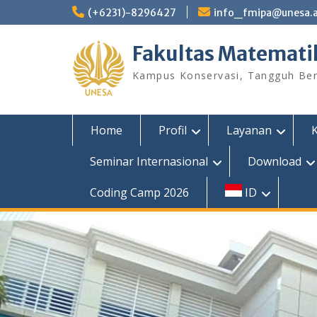
Skip
(+6231)-8296427
info_fmipa@unesa.a
to
content
Fakultas Matemati
Kampus Konservasi, Tangguh Berp
Home
Profil
Layanan
Seminar Internasional
Download
Coding Camp 2026
ID