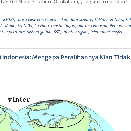
SO (El Niño–Southern Oscillation), yang terdiri dari dua fas
i
,
BMKG
,
cuaca ekstrem
,
Cuaca Lokal
,
data science
,
El Niño
,
El Nino
,
El
PA
,
Kimia
,
La Niña
,
La Nina
,
musim hujan
,
musim kemarau
,
Pemanasan
e temperature
,
sistem global
,
SST
,
tanah longsor
,
tekanan atmosfer
,
 Indonesia: Mengapa Peralihannya Kian Tidak