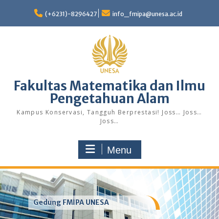
Skip
to
(+6231)-8296427
info_fmipa@unesa.ac.id
content
Fakultas Matematika dan Ilmu
Pengetahuan Alam
Kampus Konservasi, Tangguh Berprestasi! Joss… Joss…
Joss…
Menu
Gedung FMIPA UNESA