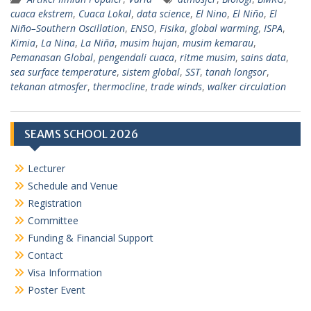
cuaca ekstrem
,
Cuaca Lokal
,
data science
,
El Nino
,
El Niño
,
El
Niño–Southern Oscillation
,
ENSO
,
Fisika
,
global warming
,
ISPA
,
Kimia
,
La Nina
,
La Niña
,
musim hujan
,
musim kemarau
,
Pemanasan Global
,
pengendali cuaca
,
ritme musim
,
sains data
,
sea surface temperature
,
sistem global
,
SST
,
tanah longsor
,
tekanan atmosfer
,
thermocline
,
trade winds
,
walker circulation
SEAMS SCHOOL 2026
Lecturer
Schedule and Venue
Registration
Committee
Funding & Financial Support
Contact
Visa Information
Poster Event