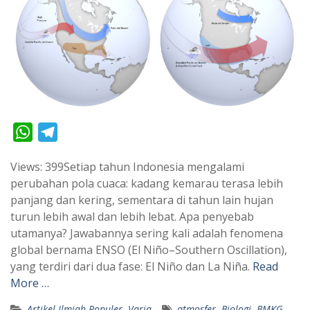
W
T
h
e
Views: 399Setiap tahun Indonesia mengalami
a
l
perubahan pola cuaca: kadang kemarau terasa lebih
t
e
panjang dan kering, sementara di tahun lain hujan
s
g
turun lebih awal dan lebih lebat. Apa penyebab
A
r
utamanya? Jawabannya sering kali adalah fenomena
p
a
global bernama ENSO (El Niño–Southern Oscillation),
yang terdiri dari dua fase: El Niño dan La Niña.
Read
p
m
More …
Artikel Ilmiah Populer
,
Varia
atmosfer
,
Biologi
,
BMKG
,