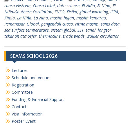
cuaca ekstrem
,
Cuaca Lokal
,
data science
,
El Niño
,
El Nino
,
El
Niño–Southern Oscillation
,
ENSO
,
Fisika
,
global warming
,
ISPA
,
Kimia
,
La Niña
,
La Nina
,
musim hujan
,
musim kemarau
,
Pemanasan Global
,
pengendali cuaca
,
ritme musim
,
sains data
,
sea surface temperature
,
sistem global
,
SST
,
tanah longsor
,
tekanan atmosfer
,
thermocline
,
trade winds
,
walker circulation
SEAMS SCHOOL 2026
Lecturer
Schedule and Venue
Registration
Committee
Funding & Financial Support
Contact
Visa Information
Poster Event