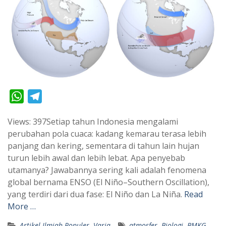
W
T
h
e
Views: 397Setiap tahun Indonesia mengalami
a
l
perubahan pola cuaca: kadang kemarau terasa lebih
t
e
panjang dan kering, sementara di tahun lain hujan
s
g
turun lebih awal dan lebih lebat. Apa penyebab
A
r
utamanya? Jawabannya sering kali adalah fenomena
p
a
global bernama ENSO (El Niño–Southern Oscillation),
yang terdiri dari dua fase: El Niño dan La Niña.
Read
p
m
More …
Artikel Ilmiah Populer
,
Varia
atmosfer
,
Biologi
,
BMKG
,