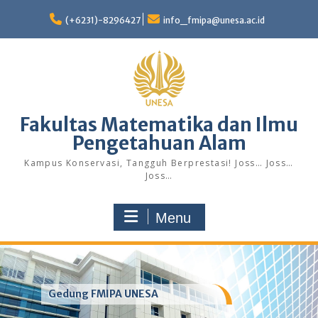
Skip
to
(+6231)-8296427
info_fmipa@unesa.ac.id
content
Fakultas Matematika dan Ilmu
Pengetahuan Alam
Kampus Konservasi, Tangguh Berprestasi! Joss… Joss…
Joss…
Menu
Gedung FMIPA UNESA