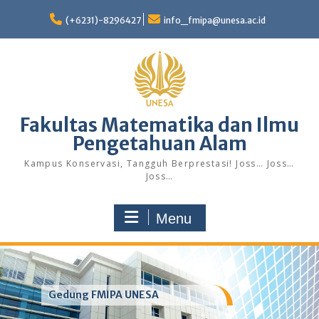
Skip
to
(+6231)-8296427
info_fmipa@unesa.ac.id
content
Fakultas Matematika dan Ilmu
Pengetahuan Alam
Kampus Konservasi, Tangguh Berprestasi! Joss… Joss…
Joss…
Menu
Gedung FMIPA UNESA