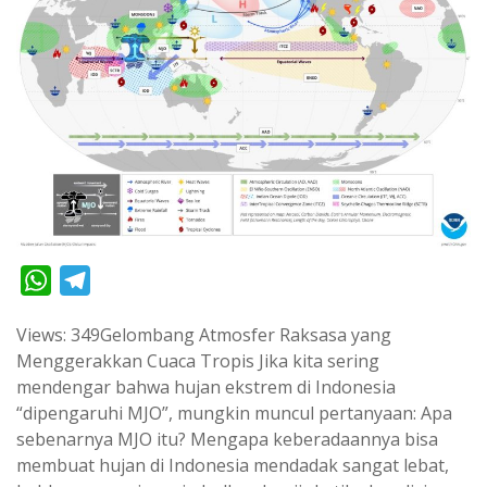
W
T
h
e
Views: 349Gelombang Atmosfer Raksasa yang
a
l
Menggerakkan Cuaca Tropis Jika kita sering
t
e
mendengar bahwa hujan ekstrem di Indonesia
s
g
“dipengaruhi MJO”, mungkin muncul pertanyaan: Apa
A
r
sebenarnya MJO itu? Mengapa keberadaannya bisa
p
a
membuat hujan di Indonesia mendadak sangat lebat,