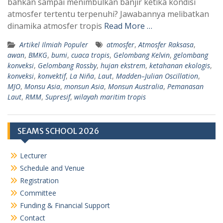
bahkan sampai menimbulkan banjir ketika kondisi
p
m
atmosfer tertentu terpenuhi? Jawabannya melibatkan
dinamika atmosfer tropis
Read More …
Artikel Ilmiah Populer
atmosfer
,
Atmosfer Raksasa
,
awan
,
BMKG
,
bumi
,
cuaca tropis
,
Gelombang Kelvin
,
gelombang
konveksi
,
Gelombang Rossby
,
hujan ekstrem
,
ketahanan ekologis
,
konveksi
,
konvektif
,
La Niña
,
Laut
,
Madden–Julian Oscillation
,
MJO
,
Monsu Asia
,
monsun Asia
,
Monsun Australia
,
Pemanasan
Laut
,
RMM
,
Supresif
,
wilayah maritim tropis
SEAMS SCHOOL 2026
Lecturer
Schedule and Venue
Registration
Committee
Funding & Financial Support
Contact