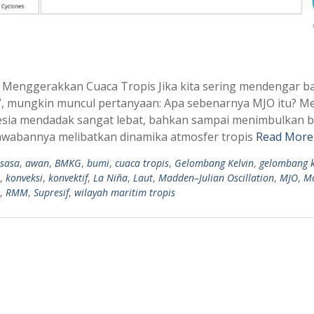
 Menggerakkan Cuaca Tropis Jika kita sering mendengar 
O”, mungkin muncul pertanyaan: Apa sebenarnya MJO itu? 
sia mendadak sangat lebat, bahkan sampai menimbulkan b
 Jawabannya melibatkan dinamika atmosfer tropis
Read More
ksasa
,
awan
,
BMKG
,
bumi
,
cuaca tropis
,
Gelombang Kelvin
,
gelombang k
,
konveksi
,
konvektif
,
La Niña
,
Laut
,
Madden–Julian Oscillation
,
MJO
,
M
,
RMM
,
Supresif
,
wilayah maritim tropis