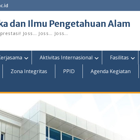
c.id
ka dan Ilmu Pengetahuan Alam
restasi! Joss… Joss… Joss…
Kerjasama
Aktivitas Internasional
Fasilitas
Zona Integritas
PPID
Agenda Kegiatan