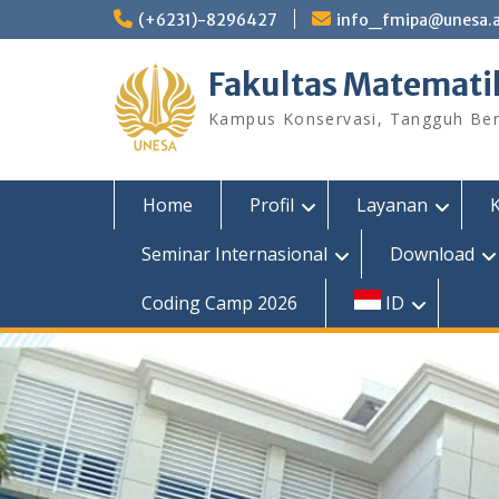
Skip
(+6231)-8296427
info_fmipa@unesa.a
to
content
Fakultas Matemati
Kampus Konservasi, Tangguh Berp
Home
Profil
Layanan
Seminar Internasional
Download
Coding Camp 2026
ID