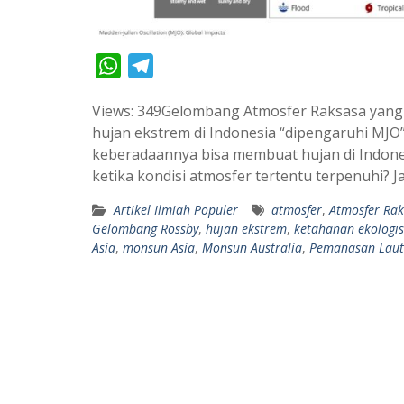
W
T
h
e
Views: 349Gelombang Atmosfer Raksasa yang
a
l
hujan ekstrem di Indonesia “dipengaruhi MJ
t
e
keberadaannya bisa membuat hujan di Indone
s
g
ketika kondisi atmosfer tertentu terpenuhi?
A
r
Artikel Ilmiah Populer
atmosfer
,
Atmosfer Ra
p
a
Gelombang Rossby
,
hujan ekstrem
,
ketahanan ekologis
p
m
Asia
,
monsun Asia
,
Monsun Australia
,
Pemanasan Laut