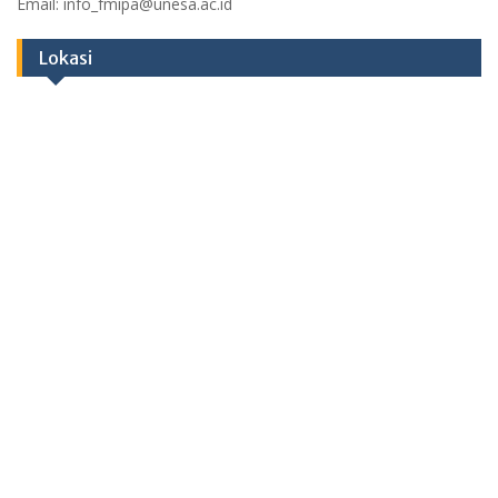
Email: info_fmipa@unesa.ac.id
Lokasi