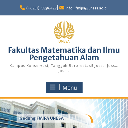
Skip
to
(+6231)-8296427
info_fmipa@unesa.ac.id
content
Fakultas Matematika dan Ilmu
Pengetahuan Alam
Kampus Konservasi, Tangguh Berprestasi! Joss… Joss…
Joss…
Menu
Gedung FMIPA UNESA