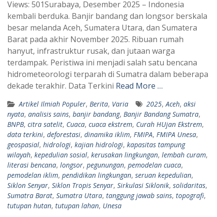
Views: 501Surabaya, Desember 2025 – Indonesia
a
l
kembali berduka. Banjir bandang dan longsor berskala
t
e
besar melanda Aceh, Sumatera Utara, dan Sumatera
s
g
Barat pada akhir November 2025. Ribuan rumah
A
r
hanyut, infrastruktur rusak, dan jutaan warga
p
a
terdampak. Peristiwa ini menjadi salah satu bencana
hidrometeorologi terparah di Sumatra dalam beberapa
p
m
dekade terakhir. Data Terkini
Read More …
Artikel Ilmiah Populer
,
Berita
,
Varia
2025
,
Aceh
,
aksi
nyata
,
analisis sains
,
banjir bandang
,
Banjir Bandang Sumatra
,
BNPB
,
citra satelit
,
Cuaca
,
cuaca ekstrem
,
Curah HUjan Ekstrem
,
data terkini
,
deforestasi
,
dinamika iklim
,
FMIPA
,
FMIPA Unesa
,
geospasial
,
hidrologi
,
kajian hidrologi
,
kapasitas tampung
wilayah
,
kepedulian sosial
,
kerusakan lingkungan
,
lembah curam
,
literasi bencana
,
longsor
,
pegunungan
,
pemodelan cuaca
,
pemodelan iklim
,
pendidikan lingkungan
,
seruan kepedulian
,
Siklon Senyar
,
Siklon Tropis Senyar
,
Sirkulasi Siklonik
,
solidaritas
,
Sumatra Barat
,
Sumatra Utara
,
tanggung jawab sains
,
topografi
,
tutupan hutan
,
tutupan lahan
,
Unesa