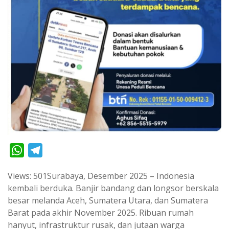
W
T
h
e
Views: 501Surabaya, Desember 2025 – Indonesia
a
l
kembali berduka. Banjir bandang dan longsor berskala
t
e
besar melanda Aceh, Sumatera Utara, dan Sumatera
s
g
Barat pada akhir November 2025. Ribuan rumah
A
r
hanyut, infrastruktur rusak, dan jutaan warga