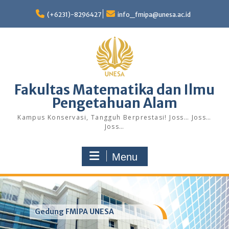
Skip
to
(+6231)-8296427
info_fmipa@unesa.ac.id
content
Fakultas Matematika dan Ilmu
Pengetahuan Alam
Kampus Konservasi, Tangguh Berprestasi! Joss… Joss…
Joss…
Menu
Gedung FMIPA UNESA