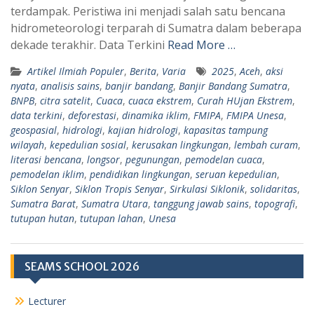
p
a
terdampak. Peristiwa ini menjadi salah satu bencana
hidrometeorologi terparah di Sumatra dalam beberapa
p
m
dekade terakhir. Data Terkini
Read More …
Artikel Ilmiah Populer
,
Berita
,
Varia
2025
,
Aceh
,
aksi
nyata
,
analisis sains
,
banjir bandang
,
Banjir Bandang Sumatra
,
BNPB
,
citra satelit
,
Cuaca
,
cuaca ekstrem
,
Curah HUjan Ekstrem
,
data terkini
,
deforestasi
,
dinamika iklim
,
FMIPA
,
FMIPA Unesa
,
geospasial
,
hidrologi
,
kajian hidrologi
,
kapasitas tampung
wilayah
,
kepedulian sosial
,
kerusakan lingkungan
,
lembah curam
,
literasi bencana
,
longsor
,
pegunungan
,
pemodelan cuaca
,
pemodelan iklim
,
pendidikan lingkungan
,
seruan kepedulian
,
Siklon Senyar
,
Siklon Tropis Senyar
,
Sirkulasi Siklonik
,
solidaritas
,
Sumatra Barat
,
Sumatra Utara
,
tanggung jawab sains
,
topografi
,
tutupan hutan
,
tutupan lahan
,
Unesa
SEAMS SCHOOL 2026
Lecturer