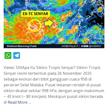
W
T
h
e
Views: 550Apa Itu Siklon Tropis Senyar? Siklon Tropis
a
l
Senyar resmi terbentuk pada 26 November 2025
t
e
sebagai evolusi dari bibit gangguan cuaca 95B di
s
g
perairan Selat Malaka. Pusat tekanan rendah di pusat
A
r
siklon dicatat sekitar 998 hPa, dengan angin maksimum
p
a
~ 43 knot (~ 80 km/jam). Meskipun pusat siklon berada
di
Read More …
p
m