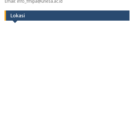
Email: info_fmipa@unesa.ac.id
Lokasi