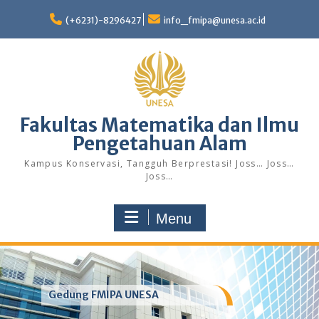
Skip
to
(+6231)-8296427
info_fmipa@unesa.ac.id
content
Fakultas Matematika dan Ilmu
Pengetahuan Alam
Kampus Konservasi, Tangguh Berprestasi! Joss… Joss…
Joss…
Menu
Gedung FMIPA UNESA