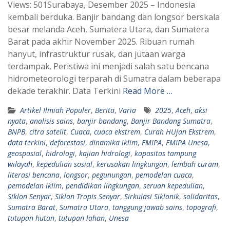
Views: 501Surabaya, Desember 2025 – Indonesia
a
l
kembali berduka. Banjir bandang dan longsor berskala
t
e
besar melanda Aceh, Sumatera Utara, dan Sumatera
s
g
Barat pada akhir November 2025. Ribuan rumah
A
r
hanyut, infrastruktur rusak, dan jutaan warga
p
a
terdampak. Peristiwa ini menjadi salah satu bencana
hidrometeorologi terparah di Sumatra dalam beberapa
p
m
dekade terakhir. Data Terkini
Read More …
Artikel Ilmiah Populer
,
Berita
,
Varia
2025
,
Aceh
,
aksi
nyata
,
analisis sains
,
banjir bandang
,
Banjir Bandang Sumatra
,
BNPB
,
citra satelit
,
Cuaca
,
cuaca ekstrem
,
Curah HUjan Ekstrem
,
data terkini
,
deforestasi
,
dinamika iklim
,
FMIPA
,
FMIPA Unesa
,
geospasial
,
hidrologi
,
kajian hidrologi
,
kapasitas tampung
wilayah
,
kepedulian sosial
,
kerusakan lingkungan
,
lembah curam
,
literasi bencana
,
longsor
,
pegunungan
,
pemodelan cuaca
,
pemodelan iklim
,
pendidikan lingkungan
,
seruan kepedulian
,
Siklon Senyar
,
Siklon Tropis Senyar
,
Sirkulasi Siklonik
,
solidaritas
,
Sumatra Barat
,
Sumatra Utara
,
tanggung jawab sains
,
topografi
,
tutupan hutan
,
tutupan lahan
,
Unesa