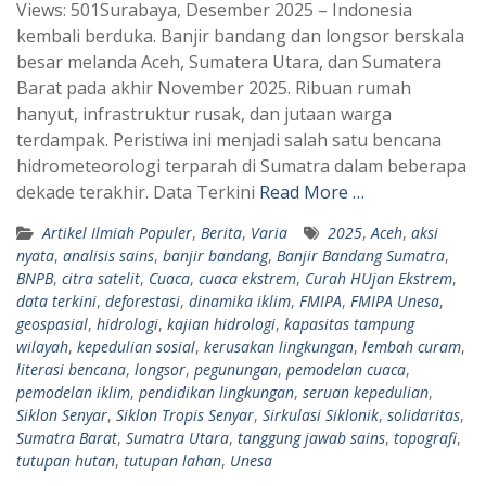
Views: 501Surabaya, Desember 2025 – Indonesia
a
l
kembali berduka. Banjir bandang dan longsor berskala
t
e
besar melanda Aceh, Sumatera Utara, dan Sumatera
s
g
Barat pada akhir November 2025. Ribuan rumah
A
r
hanyut, infrastruktur rusak, dan jutaan warga
p
a
terdampak. Peristiwa ini menjadi salah satu bencana
hidrometeorologi terparah di Sumatra dalam beberapa
p
m
dekade terakhir. Data Terkini
Read More …
Artikel Ilmiah Populer
,
Berita
,
Varia
2025
,
Aceh
,
aksi
nyata
,
analisis sains
,
banjir bandang
,
Banjir Bandang Sumatra
,
BNPB
,
citra satelit
,
Cuaca
,
cuaca ekstrem
,
Curah HUjan Ekstrem
,
data terkini
,
deforestasi
,
dinamika iklim
,
FMIPA
,
FMIPA Unesa
,
geospasial
,
hidrologi
,
kajian hidrologi
,
kapasitas tampung
wilayah
,
kepedulian sosial
,
kerusakan lingkungan
,
lembah curam
,
literasi bencana
,
longsor
,
pegunungan
,
pemodelan cuaca
,
pemodelan iklim
,
pendidikan lingkungan
,
seruan kepedulian
,
Siklon Senyar
,
Siklon Tropis Senyar
,
Sirkulasi Siklonik
,
solidaritas
,
Sumatra Barat
,
Sumatra Utara
,
tanggung jawab sains
,
topografi
,
tutupan hutan
,
tutupan lahan
,
Unesa