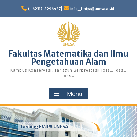
Skip
to
(+6231)-8296427
info_fmipa@unesa.ac.id
content
Fakultas Matematika dan Ilmu
Pengetahuan Alam
Kampus Konservasi, Tangguh Berprestasi! Joss… Joss…
Joss…
Menu
Gedung FMIPA UNESA