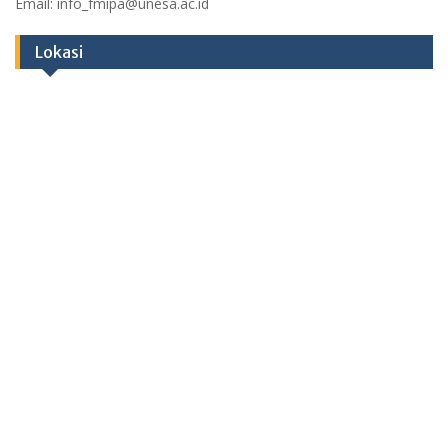
Email: info_fmipa@unesa.ac.id
Lokasi