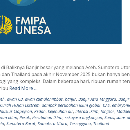
s di Baliknya Banjir besar yang melanda Aceh, Sumatera Utar
sia dan Thailand pada akhir November 2025 bukan hanya be
ogi yang kompleks. Dalam beberapa hari, ribuan rumah te
 ribu
Read More …
ceh
,
awan CB
,
awan cumulonimbus
,
banjir
,
Banjir Asia Tenggara
,
Banjir
Curah HUjan Ekstrem
,
dampak perubahan iklim global
,
DAS
,
embryoni
ausius-Clapeyron
,
Kedah
,
kejenuhan air
,
literasi iklim
,
longsor
,
Madden
lan iklim
,
Perak
,
Perubahan Iklim
,
rekayasa lingkungan
,
Sains
,
sains a
la
,
Sumatera Barat
,
Sumatera Utara
,
Terengganu
,
Thailand