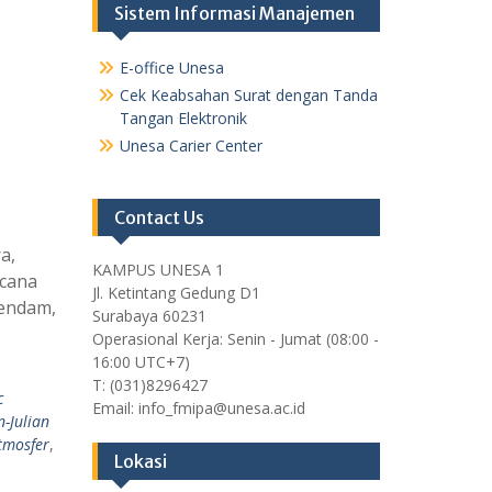
Sistem Informasi Manajemen
E-office Unesa
Cek Keabsahan Surat dengan Tanda
Tangan Elektronik
Unesa Carier Center
Contact Us
a,
KAMPUS UNESA 1
ncana
Jl. Ketintang Gedung D1
rendam,
Surabaya 60231
Operasional Kerja: Senin - Jumat (08:00 -
16:00 UTC+7)
T: (031)8296427
c
Email: info_fmipa@unesa.ac.id
-Julian
tmosfer
,
Lokasi