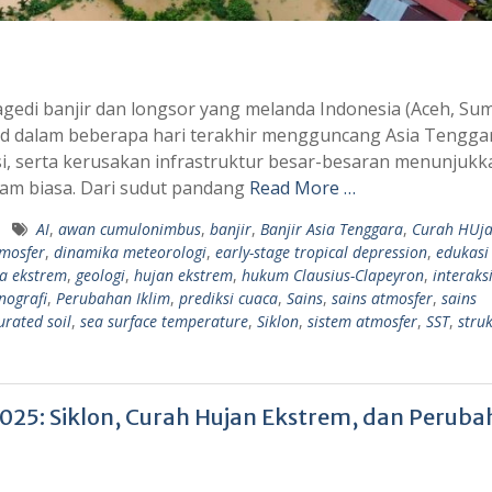
gedi banjir dan longsor yang melanda Indonesia (Aceh, Su
and dalam beberapa hari terakhir mengguncang Asia Tengga
i, serta kerusakan infrastruktur besar-besaran menunjukk
lam biasa. Dari sudut pandang
Read More …
AI
,
awan cumulonimbus
,
banjir
,
Banjir Asia Tenggara
,
Curah HUj
mosfer
,
dinamika meteorologi
,
early-stage tropical depression
,
edukasi 
a ekstrem
,
geologi
,
hujan ekstrem
,
hukum Clausius-Clapeyron
,
interaks
nografi
,
Perubahan Iklim
,
prediksi cuaca
,
Sains
,
sains atmosfer
,
sains
urated soil
,
sea surface temperature
,
Siklon
,
sistem atmosfer
,
SST
,
stru
 2025: Siklon, Curah Hujan Ekstrem, dan Perub