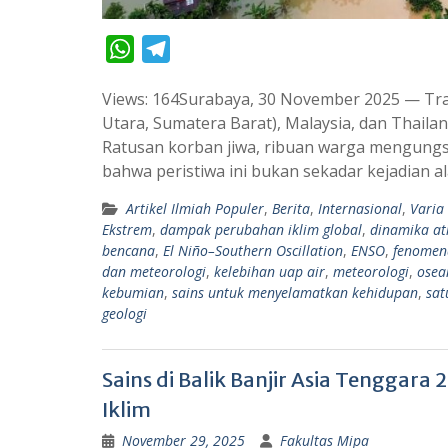
W
T
h
e
Views: 164Surabaya, 30 November 2025 — Tra
a
l
Utara, Sumatera Barat), Malaysia, dan Thail
t
e
Ratusan korban jiwa, ribuan warga mengungs
s
g
bahwa peristiwa ini bukan sekadar kejadian a
A
r
Artikel Ilmiah Populer
,
Berita
,
Internasional
,
Varia
p
a
Ekstrem
,
dampak perubahan iklim global
,
dinamika at
p
m
bencana
,
El Niño–Southern Oscillation
,
ENSO
,
fenomen
dan meteorologi
,
kelebihan uap air
,
meteorologi
,
osea
kebumian
,
sains untuk menyelamatkan kehidupan
,
sat
geologi
Sains di Balik Banjir Asia Tenggara
Iklim
November 29, 2025
Fakultas Mipa