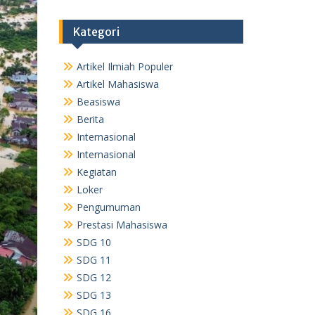
Kategori
Artikel Ilmiah Populer
Artikel Mahasiswa
Beasiswa
Berita
Internasional
Internasional
Kegiatan
Loker
Pengumuman
Prestasi Mahasiswa
SDG 10
SDG 11
SDG 12
SDG 13
SDG 16