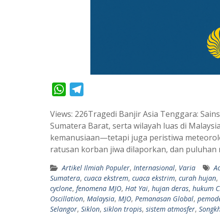
W
T
h
e
Views: 226Tragedi Banjir Asia Tenggara: Sain
a
l
Sumatera Barat, serta wilayah luas di Malay
t
e
kemanusiaan—tetapi juga peristiwa meteorol
s
g
ratusan korban jiwa dilaporkan, dan puluhan
A
r
Artikel Ilmiah Populer
,
Internasional
,
Varia
A
p
a
Sumatera
,
cuaca ekstrem
,
cuaca ekstrim
,
curah hujan
,
p
m
cyclone
,
fenomena MJO
,
Hat Yai
,
hujan deras
,
hukum Cl
Oscillation
,
Malaysia
,
MJO
,
Pemanasan Global
,
pemode
Selangor
,
Siklon
,
siklon tropis
,
sistem atmosfer
,
Songkh