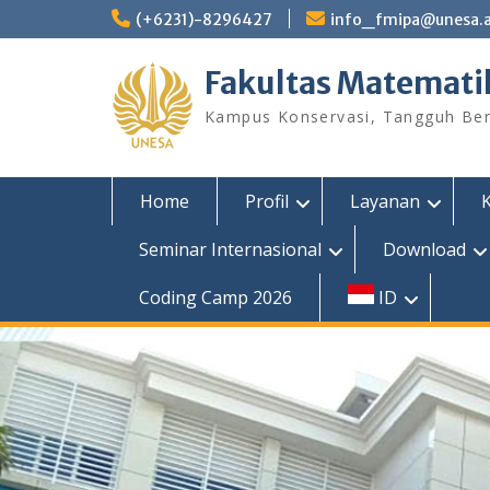
Skip
(+6231)-8296427
info_fmipa@unesa.a
to
content
Fakultas Matemati
Kampus Konservasi, Tangguh Berp
Home
Profil
Layanan
Seminar Internasional
Download
Coding Camp 2026
ID