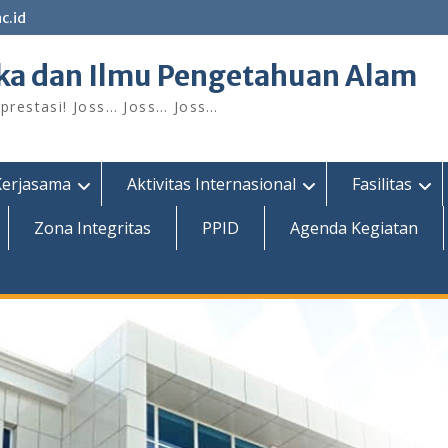
c.id
ka dan Ilmu Pengetahuan Alam
restasi! Joss… Joss… Joss…
Kerjasama
Aktivitas Internasional
Fasilitas
Zona Integritas
PPID
Agenda Kegiatan