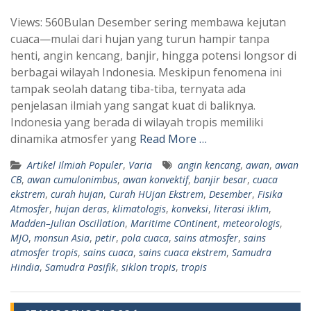
h
e
Views: 560Bulan Desember sering membawa kejutan
a
l
cuaca—mulai dari hujan yang turun hampir tanpa
t
e
henti, angin kencang, banjir, hingga potensi longsor di
s
g
berbagai wilayah Indonesia. Meskipun fenomena ini
A
r
tampak seolah datang tiba-tiba, ternyata ada
p
a
penjelasan ilmiah yang sangat kuat di baliknya.
Indonesia yang berada di wilayah tropis memiliki
p
m
dinamika atmosfer yang
Read More …
Artikel Ilmiah Populer
,
Varia
angin kencang
,
awan
,
awan
CB
,
awan cumulonimbus
,
awan konvektif
,
banjir besar
,
cuaca
ekstrem
,
curah hujan
,
Curah HUjan Ekstrem
,
Desember
,
Fisika
Atmosfer
,
hujan deras
,
klimatologis
,
konveksi
,
literasi iklim
,
Madden–Julian Oscillation
,
Maritime COntinent
,
meteorologis
,
MJO
,
monsun Asia
,
petir
,
pola cuaca
,
sains atmosfer
,
sains
atmosfer tropis
,
sains cuaca
,
sains cuaca ekstrem
,
Samudra
Hindia
,
Samudra Pasifik
,
siklon tropis
,
tropis