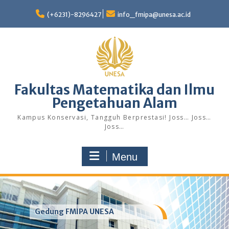
Skip
to
(+6231)-8296427
info_fmipa@unesa.ac.id
content
Fakultas Matematika dan Ilmu
Pengetahuan Alam
Kampus Konservasi, Tangguh Berprestasi! Joss… Joss…
Joss…
Menu
Gedung FMIPA UNESA