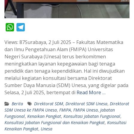
W
T
h
e
Views: 87Surabaya, 2 Juli 2025 – Fakultas Matematika
a
l
dan Ilmu Pengetahuan Alam (FMIPA) Universitas
t
e
Negeri Surabaya (Unesa) terus berkomitmen
s
g
meningkatkan layanan kepegawaian bagi tenaga
A
r
pendidik dan tenaga kependidikan. Hal ini diwujudkan
p
a
melalui kegiatan konsultasi bersama Direktorat
Sumber Daya Manusia (SDM) Unesa, yang digelar pada
p
m
Selasa, 2 Juli 2025, bertempat di
Read More …
Berita
Direktorat SDM
,
Direktorat SDM Unesa
,
Direktorat
SDM Unesa ke FMIPA Unesa
,
FMIPA
,
FMIPA Unesa
,
Jabatan
Fungsional
,
Kenaikan Pangkat
,
Konsultasi Jabatan Fungsional
,
Konsultasi Jabatan Fungsional dan Kenaikan Pangkat
,
Konsultasi
Kenaikan Pangkat
,
Unesa