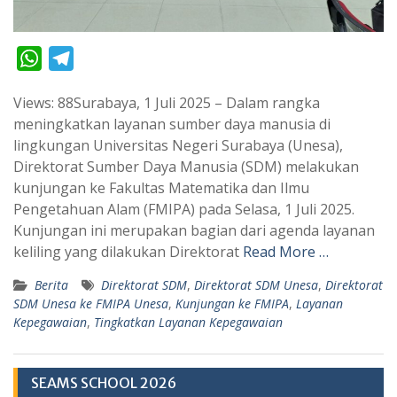
W
T
h
e
Views: 88Surabaya, 1 Juli 2025 – Dalam rangka
a
l
meningkatkan layanan sumber daya manusia di
t
e
lingkungan Universitas Negeri Surabaya (Unesa),
s
g
Direktorat Sumber Daya Manusia (SDM) melakukan
A
r
kunjungan ke Fakultas Matematika dan Ilmu
p
a
Pengetahuan Alam (FMIPA) pada Selasa, 1 Juli 2025.
Kunjungan ini merupakan bagian dari agenda layanan
p
m
keliling yang dilakukan Direktorat
Read More …
Berita
Direktorat SDM
,
Direktorat SDM Unesa
,
Direktorat
SDM Unesa ke FMIPA Unesa
,
Kunjungan ke FMIPA
,
Layanan
Kepegawaian
,
Tingkatkan Layanan Kepegawaian
SEAMS SCHOOL 2026