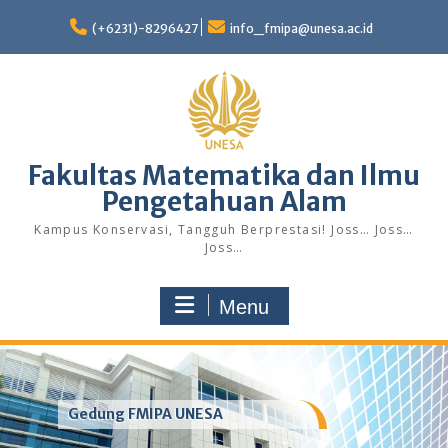
Skip
to
(+6231)-8296427
info_fmipa@unesa.ac.id
content
Fakultas Matematika dan Ilmu
Pengetahuan Alam
Kampus Konservasi, Tangguh Berprestasi! Joss… Joss…
Joss…
Menu
Gedung FMIPA UNESA