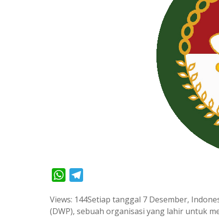
W
T
h
e
Views: 144Setiap tanggal 7 Desember, Indon
a
l
(DWP), sebuah organisasi yang lahir untu
t
e