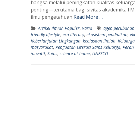
bangsa melalui peningkatan kualitas keluarga,
s
g
penting—terutama bagi sivitas akademika 
A
r
ilmu pengetahuan
Read More …
p
a
Artikel Ilmiah Populer
,
Varia
agen perubahan
p
m
friendly lifestyle
,
eco-literacy
,
ekosistem pendidikan
,
ek
Keberlanjutan Lingkungan
,
kebiasaan ilmiah
,
Keluarga
masyarakat
,
Penguatan Literasi Sains Keluarga
,
Peran
inovatif
,
Sains
,
science at home
,
UNESCO