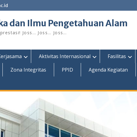
c.id
ka dan Ilmu Pengetahuan Alam
restasi! Joss… Joss… Joss…
Kerjasama
Aktivitas Internasional
Fasilitas
Zona Integritas
PPID
Agenda Kegiatan