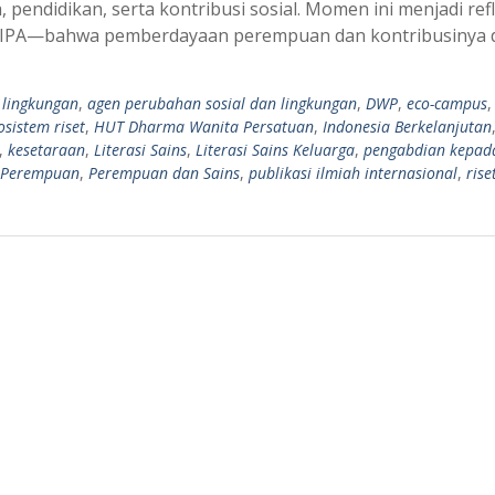
 pendidikan, serta kontribusi sosial. Momen ini menjadi refl
FMIPA—bahwa pemberdayaan perempuan dan kontribusinya 
 lingkungan
,
agen perubahan sosial dan lingkungan
,
DWP
,
eco-campus
osistem riset
,
HUT Dharma Wanita Persatuan
,
Indonesia Berkelanjutan
,
kesetaraan
,
Literasi Sains
,
Literasi Sains Keluarga
,
pengabdian kepad
 Perempuan
,
Perempuan dan Sains
,
publikasi ilmiah internasional
,
rise