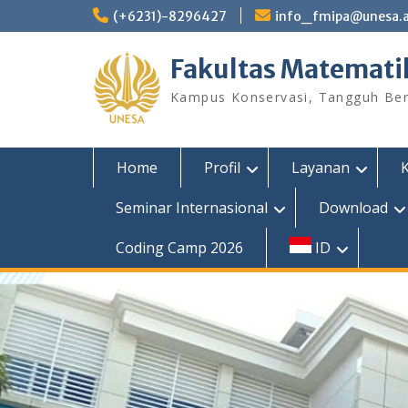
Skip
(+6231)-8296427
info_fmipa@unesa.a
to
content
Fakultas Matemati
Kampus Konservasi, Tangguh Berp
Home
Profil
Layanan
Seminar Internasional
Download
Coding Camp 2026
ID