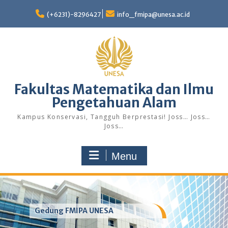
Skip
to
(+6231)-8296427
info_fmipa@unesa.ac.id
content
Fakultas Matematika dan Ilmu
Pengetahuan Alam
Kampus Konservasi, Tangguh Berprestasi! Joss… Joss…
Joss…
Menu
Gedung FMIPA UNESA