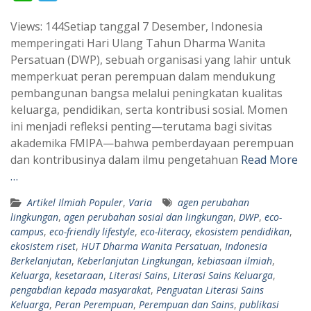
h
e
Views: 144Setiap tanggal 7 Desember, Indonesia
a
l
memperingati Hari Ulang Tahun Dharma Wanita
t
e
Persatuan (DWP), sebuah organisasi yang lahir untuk
s
g
memperkuat peran perempuan dalam mendukung
A
r
pembangunan bangsa melalui peningkatan kualitas
p
a
keluarga, pendidikan, serta kontribusi sosial. Momen
ini menjadi refleksi penting—terutama bagi sivitas
p
m
akademika FMIPA—bahwa pemberdayaan perempuan
dan kontribusinya dalam ilmu pengetahuan
Read More
…
Artikel Ilmiah Populer
,
Varia
agen perubahan
lingkungan
,
agen perubahan sosial dan lingkungan
,
DWP
,
eco-
campus
,
eco-friendly lifestyle
,
eco-literacy
,
ekosistem pendidikan
,
ekosistem riset
,
HUT Dharma Wanita Persatuan
,
Indonesia
Berkelanjutan
,
Keberlanjutan Lingkungan
,
kebiasaan ilmiah
,
Keluarga
,
kesetaraan
,
Literasi Sains
,
Literasi Sains Keluarga
,
pengabdian kepada masyarakat
,
Penguatan Literasi Sains
Keluarga
,
Peran Perempuan
,
Perempuan dan Sains
,
publikasi