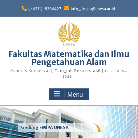
Skip
to
(+6231)-8296427
info_fmipa@unesa.ac.id
content
Fakultas Matematika dan Ilmu
Pengetahuan Alam
Kampus Konservasi, Tangguh Berprestasi! Joss… Joss…
Joss…
Menu
Gedung FMIPA UNESA