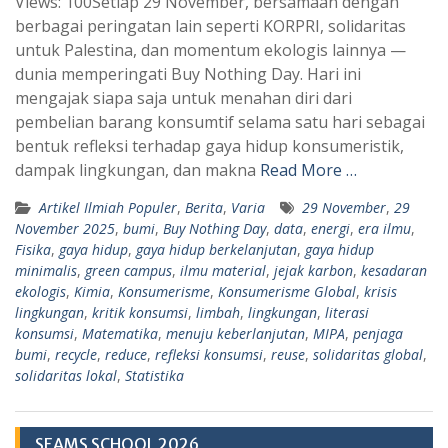
Views: 100Setiap 29 November, bersamaan dengan
a
l
berbagai peringatan lain seperti KORPRI, solidaritas
t
e
untuk Palestina, dan momentum ekologis lainnya —
s
g
dunia memperingati Buy Nothing Day. Hari ini
A
r
mengajak siapa saja untuk menahan diri dari
p
a
pembelian barang konsumtif selama satu hari sebagai
bentuk refleksi terhadap gaya hidup konsumeristik,
p
m
dampak lingkungan, dan makna
Read More …
Artikel Ilmiah Populer
,
Berita
,
Varia
29 November
,
29
November 2025
,
bumi
,
Buy Nothing Day
,
data
,
energi
,
era ilmu
,
Fisika
,
gaya hidup
,
gaya hidup berkelanjutan
,
gaya hidup
minimalis
,
green campus
,
ilmu material
,
jejak karbon
,
kesadaran
ekologis
,
Kimia
,
Konsumerisme
,
Konsumerisme Global
,
krisis
lingkungan
,
kritik konsumsi
,
limbah
,
lingkungan
,
literasi
konsumsi
,
Matematika
,
menuju keberlanjutan
,
MIPA
,
penjaga
bumi
,
recycle
,
reduce
,
refleksi konsumsi
,
reuse
,
solidaritas global
,
solidaritas lokal
,
Statistika
SEAMS SCHOOL 2026