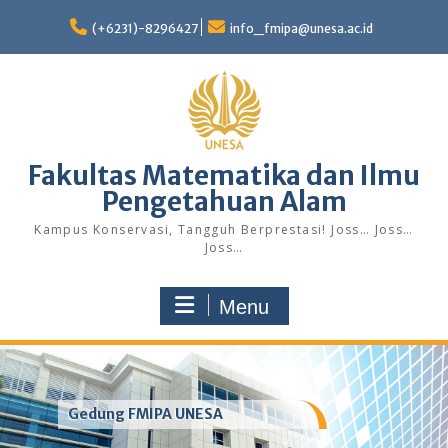
Skip
to
(+6231)-8296427
info_fmipa@unesa.ac.id
content
Fakultas Matematika dan Ilmu
Pengetahuan Alam
Kampus Konservasi, Tangguh Berprestasi! Joss… Joss…
Joss…
Menu
Gedung FMIPA UNESA