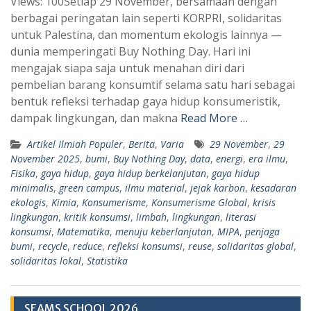
Views: 100Setiap 29 November, bersamaan dengan
a
l
berbagai peringatan lain seperti KORPRI, solidaritas
t
e
untuk Palestina, dan momentum ekologis lainnya —
s
g
dunia memperingati Buy Nothing Day. Hari ini
A
r
mengajak siapa saja untuk menahan diri dari
p
a
pembelian barang konsumtif selama satu hari sebagai
bentuk refleksi terhadap gaya hidup konsumeristik,
p
m
dampak lingkungan, dan makna
Read More …
Artikel Ilmiah Populer
,
Berita
,
Varia
29 November
,
29
November 2025
,
bumi
,
Buy Nothing Day
,
data
,
energi
,
era ilmu
,
Fisika
,
gaya hidup
,
gaya hidup berkelanjutan
,
gaya hidup
minimalis
,
green campus
,
ilmu material
,
jejak karbon
,
kesadaran
ekologis
,
Kimia
,
Konsumerisme
,
Konsumerisme Global
,
krisis
lingkungan
,
kritik konsumsi
,
limbah
,
lingkungan
,
literasi
konsumsi
,
Matematika
,
menuju keberlanjutan
,
MIPA
,
penjaga
bumi
,
recycle
,
reduce
,
refleksi konsumsi
,
reuse
,
solidaritas global
,
solidaritas lokal
,
Statistika
SEAMS SCHOOL 2026