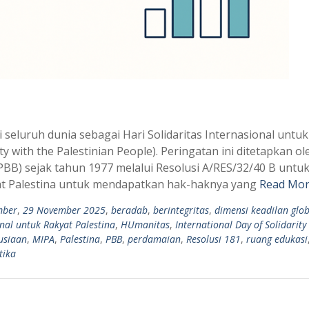
 seluruh dunia sebagai Hari Solidaritas Internasional untuk
ty with the Palestinian People). Peringatan ini ditetapkan ol
B) sejak tahun 1977 melalui Resolusi A/RES/32/40 B untu
t Palestina untuk mendapatkan hak-haknya yang
Read Mor
mber
,
29 November 2025
,
beradab
,
berintegritas
,
dimensi keadilan glob
onal untuk Rakyat Palestina
,
HUmanitas
,
International Day of Solidarity
usiaan
,
MIPA
,
Palestina
,
PBB
,
perdamaian
,
Resolusi 181
,
ruang edukasi
tika