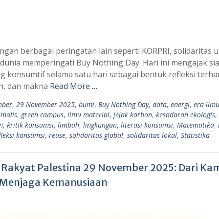
gan berbagai peringatan lain seperti KORPRI, solidaritas 
dunia memperingati Buy Nothing Day. Hari ini mengajak si
g konsumtif selama satu hari sebagai bentuk refleksi terh
an, dan makna
Read More …
mber
,
29 November 2025
,
bumi
,
Buy Nothing Day
,
data
,
energi
,
era ilm
imalis
,
green campus
,
ilmu material
,
jejak karbon
,
kesadaran ekologis
,
n
,
kritik konsumsi
,
limbah
,
lingkungan
,
literasi konsumsi
,
Matematika
,
fleksi konsumsi
,
reuse
,
solidaritas global
,
solidaritas lokal
,
Statistika
uk Rakyat Palestina 29 November 2025: Dari K
a Menjaga Kemanusiaan