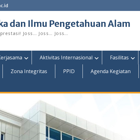
c.id
ka dan Ilmu Pengetahuan Alam
restasi! Joss… Joss… Joss…
Kerjasama
Aktivitas Internasional
Fasilitas
Zona Integritas
PPID
Agenda Kegiatan