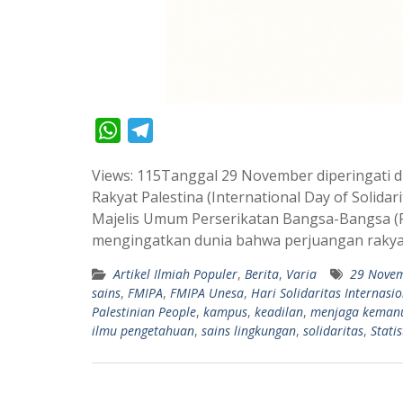
W
T
h
e
Views: 115Tanggal 29 November diperingati di
a
l
Rakyat Palestina (International Day of Solidari
t
e
Majelis Umum Perserikatan Bangsa-Bangsa (PB
s
g
mengingatkan dunia bahwa perjuangan rakya
A
r
Artikel Ilmiah Populer
,
Berita
,
Varia
29 Nove
p
a
sains
,
FMIPA
,
FMIPA Unesa
,
Hari Solidaritas Internasi
p
m
Palestinian People
,
kampus
,
keadilan
,
menjaga keman
ilmu pengetahuan
,
sains lingkungan
,
solidaritas
,
Statis