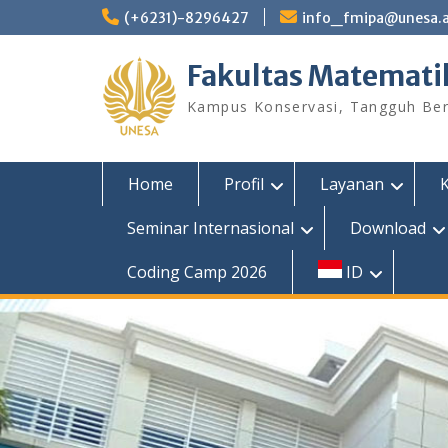
Skip
(+6231)-8296427
info_fmipa@unesa.a
to
content
Fakultas Matemati
Kampus Konservasi, Tangguh Berp
Home
Profil
Layanan
Seminar Internasional
Download
Coding Camp 2026
ID