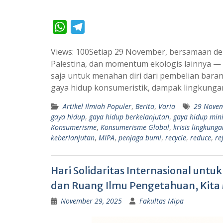
W
T
h
e
Views: 100Setiap 29 November, bersamaan den
a
l
Palestina, dan momentum ekologis lainnya — 
t
e
saja untuk menahan diri dari pembelian baran
s
g
gaya hidup konsumeristik, dampak lingkung
A
r
Artikel Ilmiah Populer
,
Berita
,
Varia
29 Nove
p
a
gaya hidup
,
gaya hidup berkelanjutan
,
gaya hidup min
p
m
Konsumerisme
,
Konsumerisme Global
,
krisis lingkunga
keberlanjutan
,
MIPA
,
penjaga bumi
,
recycle
,
reduce
,
re
Hari Solidaritas Internasional unt
dan Ruang Ilmu Pengetahuan, Kit
November 29, 2025
Fakultas Mipa