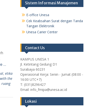
Sistem Informasi Manajemen
E-office Unesa
Cek Keabsahan Surat dengan Tanda
Tangan Elektronik
Unesa Carier Center
Contact Us
eh
k
KAMPUS UNESA 1
e …
Jl. Ketintang Gedung D1
Surabaya 60231
al
,
etika
Operasional Kerja: Senin - Jumat (08:00 -
 with the
16:00 UTC+7)
,
ruang
T: (031)8296427
Email: info_fmipa@unesa.ac.id
Lokasi