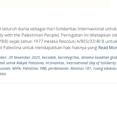
 seluruh dunia sebagai Hari Solidaritas Internasional untuk
ty with the Palestinian People). Peringatan ini ditetapkan ol
B) sejak tahun 1977 melalui Resolusi A/RES/32/40 B untu
t Palestina untuk mendapatkan hak-haknya yang
Read Mor
mber
,
29 November 2025
,
beradab
,
berintegritas
,
dimensi keadilan glob
onal untuk Rakyat Palestina
,
HUmanitas
,
International Day of Solidarity
usiaan
,
MIPA
,
Palestina
,
PBB
,
perdamaian
,
Resolusi 181
,
ruang edukasi
tika