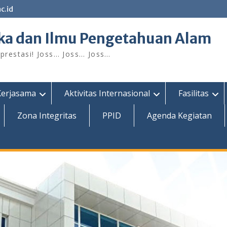
c.id
ka dan Ilmu Pengetahuan Alam
restasi! Joss… Joss… Joss…
Kerjasama
Aktivitas Internasional
Fasilitas
Zona Integritas
PPID
Agenda Kegiatan