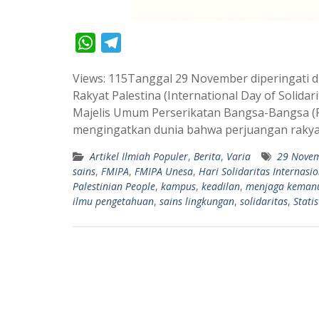
W
T
h
e
Views: 115Tanggal 29 November diperingati di
a
l
Rakyat Palestina (International Day of Solidari
t
e
Majelis Umum Perserikatan Bangsa-Bangsa (PB
s
g
mengingatkan dunia bahwa perjuangan rakya
A
r
Artikel Ilmiah Populer
,
Berita
,
Varia
29 Nove
p
a
sains
,
FMIPA
,
FMIPA Unesa
,
Hari Solidaritas Internasi
p
m
Palestinian People
,
kampus
,
keadilan
,
menjaga keman
ilmu pengetahuan
,
sains lingkungan
,
solidaritas
,
Statis