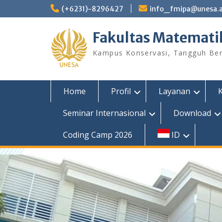
Skip
(+6231)-8296427
info_fmipa@unesa.a
to
content
Fakultas Matemati
Kampus Konservasi, Tangguh Berp
Home
Profil
Layanan
Seminar Internasional
Download
Coding Camp 2026
ID