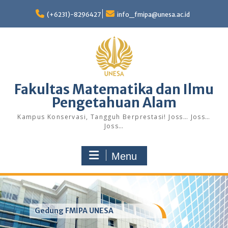
Skip
to
(+6231)-8296427
info_fmipa@unesa.ac.id
content
Fakultas Matematika dan Ilmu
Pengetahuan Alam
Kampus Konservasi, Tangguh Berprestasi! Joss… Joss…
Joss…
Menu
Gedung FMIPA UNESA