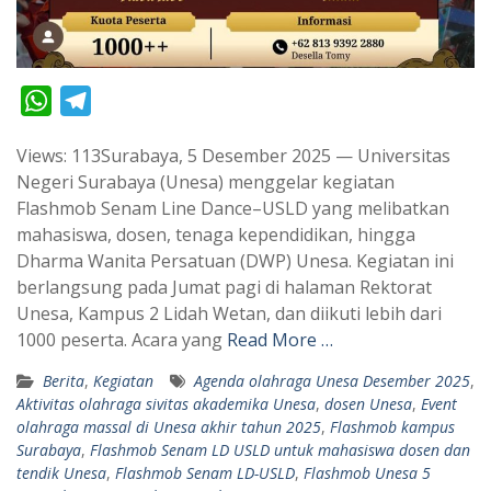
W
T
h
e
Views: 113Surabaya, 5 Desember 2025 — Universitas
a
l
Negeri Surabaya (Unesa) menggelar kegiatan
t
e
Flashmob Senam Line Dance–USLD yang melibatkan
s
g
mahasiswa, dosen, tenaga kependidikan, hingga
A
r
Dharma Wanita Persatuan (DWP) Unesa. Kegiatan ini
p
a
berlangsung pada Jumat pagi di halaman Rektorat
Unesa, Kampus 2 Lidah Wetan, dan diikuti lebih dari
p
m
1000 peserta. Acara yang
Read More …
Berita
,
Kegiatan
Agenda olahraga Unesa Desember 2025
,
Aktivitas olahraga sivitas akademika Unesa
,
dosen Unesa
,
Event
olahraga massal di Unesa akhir tahun 2025
,
Flashmob kampus
Surabaya
,
Flashmob Senam LD USLD untuk mahasiswa dosen dan
tendik Unesa
,
Flashmob Senam LD-USLD
,
Flashmob Unesa 5