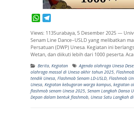
W
T
h
e
Views: 113Surabaya, 5 Desember 2025 — Univ
a
l
Senam Line Dance–USLD yang melibatkan mah
t
e
Persatuan (DWP) Unesa. Kegiatan ini berlang
s
g
Wetan, dan diikuti lebih dari 1000 peserta. Ac
A
r
Berita
,
Kegiatan
Agenda olahraga Unesa Des
p
a
olahraga massal di Unesa akhir tahun 2025
,
Flashmob
p
m
tendik Unesa
,
Flashmob Senam LD-USLD
,
Flashmob Un
Unesa
,
Kegiatan kebugaran warga kampus
,
kegiatan o
flashmob senam Unesa 2025
,
Senam Langkah Dansa U
Depan dalam bentuk flashmob
,
Unesa Satu Langkah d