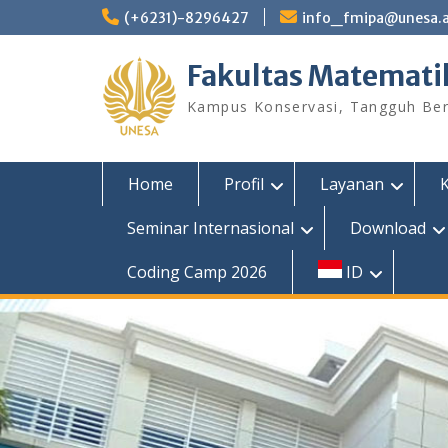
Skip
(+6231)-8296427
info_fmipa@unesa.a
to
content
Fakultas Matemati
Kampus Konservasi, Tangguh Berp
Home
Profil
Layanan
Seminar Internasional
Download
Coding Camp 2026
ID