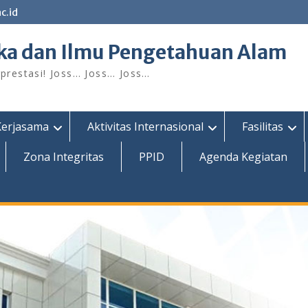
c.id
ka dan Ilmu Pengetahuan Alam
restasi! Joss… Joss… Joss…
Kerjasama
Aktivitas Internasional
Fasilitas
Zona Integritas
PPID
Agenda Kegiatan