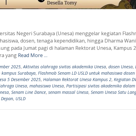
ersitas Negeri Surabaya (Unesa) menggelar kegiatan Flas
asiswa, dosen, tenaga kependidikan, hingga Dharma Wani
sung pada Jumat pagi di halaman Rektorat Unesa, Kampus 2
ara yang
Read More …
ember 2025
,
Aktivitas olahraga sivitas akademika Unesa
,
dosen Unesa
,
 kampus Surabaya
,
Flashmob Senam LD USLD untuk mahasiswa dosen
esa 5 Desember 2025
,
Halaman Rektorat Unesa Kampus 2
,
Kegiatan 
lahraga Unesa
,
mahasiswa Unesa
,
Partisipasi sivitas akademika dalam
nesa
,
Senam Line Dance
,
senam massal Unesa
,
Senam Unesa Satu Lang
i Depan
,
USLD