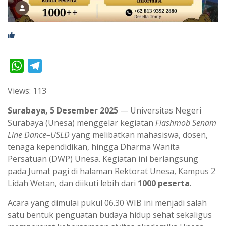
W
T
h
e
Views: 113
a
l
t
e
Surabaya, 5 Desember 2025
— Universitas Negeri
s
g
Surabaya (Unesa) menggelar kegiatan
Flashmob Senam
Line Dance–USLD
yang melibatkan mahasiswa, dosen,
A
r
tenaga kependidikan, hingga Dharma Wanita
p
a
Persatuan (DWP) Unesa. Kegiatan ini berlangsung
p
m
pada Jumat pagi di halaman Rektorat Unesa, Kampus 2
Lidah Wetan, dan diikuti lebih dari
1000 peserta
.
Acara yang dimulai pukul 06.30 WIB ini menjadi salah
satu bentuk penguatan budaya hidup sehat sekaligus