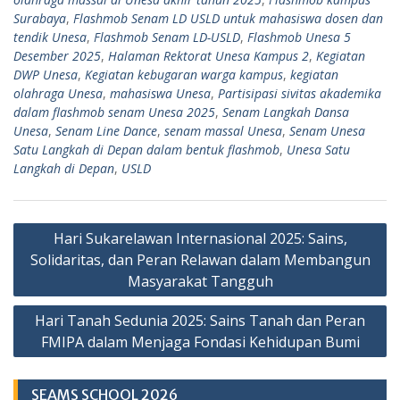
Surabaya
,
Flashmob Senam LD USLD untuk mahasiswa dosen dan
tendik Unesa
,
Flashmob Senam LD-USLD
,
Flashmob Unesa 5
Desember 2025
,
Halaman Rektorat Unesa Kampus 2
,
Kegiatan
DWP Unesa
,
Kegiatan kebugaran warga kampus
,
kegiatan
olahraga Unesa
,
mahasiswa Unesa
,
Partisipasi sivitas akademika
dalam flashmob senam Unesa 2025
,
Senam Langkah Dansa
Unesa
,
Senam Line Dance
,
senam massal Unesa
,
Senam Unesa
Satu Langkah di Depan dalam bentuk flashmob
,
Unesa Satu
Langkah di Depan
,
USLD
Navigasi
Hari Sukarelawan Internasional 2025: Sains,
pos
Solidaritas, dan Peran Relawan dalam Membangun
Masyarakat Tangguh
Hari Tanah Sedunia 2025: Sains Tanah dan Peran
FMIPA dalam Menjaga Fondasi Kehidupan Bumi
SEAMS SCHOOL 2026