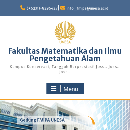
Skip
to
(+6231)-8296427
info_fmipa@unesa.ac.id
content
Fakultas Matematika dan Ilmu
Pengetahuan Alam
Kampus Konservasi, Tangguh Berprestasi! Joss… Joss…
Joss…
Menu
Gedung FMIPA UNESA