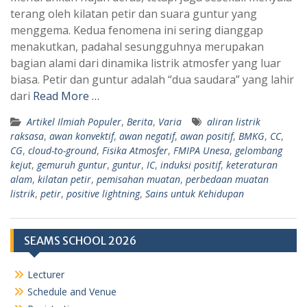
t
e
terang oleh kilatan petir dan suara guntur yang
s
g
menggema. Kedua fenomena ini sering dianggap
A
r
menakutkan, padahal sesungguhnya merupakan
p
a
bagian alami dari dinamika listrik atmosfer yang luar
biasa. Petir dan guntur adalah “dua saudara” yang lahir
p
m
dari
Read More …
Artikel Ilmiah Populer
,
Berita
,
Varia
aliran listrik
raksasa
,
awan konvektif
,
awan negatif
,
awan positif
,
BMKG
,
CC
,
CG
,
cloud-to-ground
,
Fisika Atmosfer
,
FMIPA Unesa
,
gelombang
kejut
,
gemuruh guntur
,
guntur
,
IC
,
induksi positif
,
keteraturan
alam
,
kilatan petir
,
pemisahan muatan
,
perbedaan muatan
listrik
,
petir
,
positive lightning
,
Sains untuk Kehidupan
SEAMS SCHOOL 2026
Lecturer
Schedule and Venue