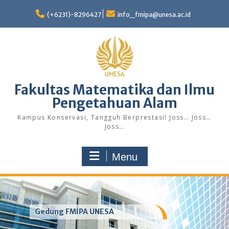
Skip
to
(+6231)-8296427
info_fmipa@unesa.ac.id
content
Fakultas Matematika dan Ilmu
Pengetahuan Alam
Kampus Konservasi, Tangguh Berprestasi! Joss… Joss…
Joss…
Menu
Gedung FMIPA UNESA