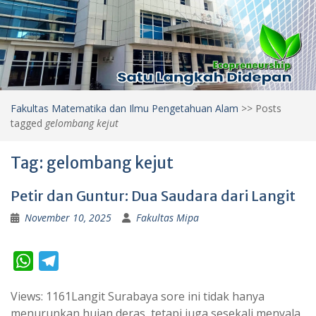
Fakultas Matematika dan Ilmu Pengetahuan Alam
>>
Posts
tagged
gelombang kejut
Tag:
gelombang kejut
Petir dan Guntur: Dua Saudara dari Langit
November 10, 2025
Fakultas Mipa
W
T
h
e
Views: 1161Langit Surabaya sore ini tidak hanya
a
l
menurunkan hujan deras, tetapi juga sesekali menyala