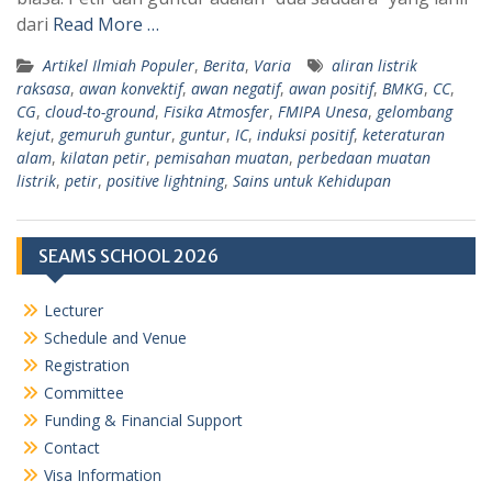
p
m
dari
Read More …
Artikel Ilmiah Populer
,
Berita
,
Varia
aliran listrik
raksasa
,
awan konvektif
,
awan negatif
,
awan positif
,
BMKG
,
CC
,
CG
,
cloud-to-ground
,
Fisika Atmosfer
,
FMIPA Unesa
,
gelombang
kejut
,
gemuruh guntur
,
guntur
,
IC
,
induksi positif
,
keteraturan
alam
,
kilatan petir
,
pemisahan muatan
,
perbedaan muatan
listrik
,
petir
,
positive lightning
,
Sains untuk Kehidupan
SEAMS SCHOOL 2026
Lecturer
Schedule and Venue
Registration
Committee
Funding & Financial Support
Contact
Visa Information