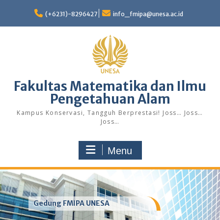
Skip
to
(+6231)-8296427
info_fmipa@unesa.ac.id
content
Fakultas Matematika dan Ilmu
Pengetahuan Alam
Kampus Konservasi, Tangguh Berprestasi! Joss… Joss…
Joss…
Menu
Gedung FMIPA UNESA