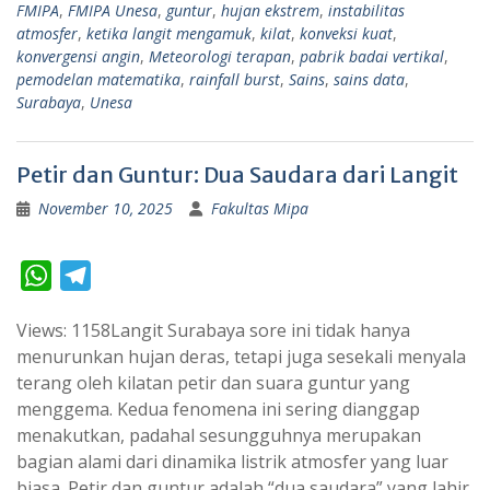
FMIPA
,
FMIPA Unesa
,
guntur
,
hujan ekstrem
,
instabilitas
atmosfer
,
ketika langit mengamuk
,
kilat
,
konveksi kuat
,
konvergensi angin
,
Meteorologi terapan
,
pabrik badai vertikal
,
pemodelan matematika
,
rainfall burst
,
Sains
,
sains data
,
Surabaya
,
Unesa
Petir dan Guntur: Dua Saudara dari Langit
November 10, 2025
Fakultas Mipa
W
T
h
e
Views: 1158Langit Surabaya sore ini tidak hanya
a
l
menurunkan hujan deras, tetapi juga sesekali menyala
t
e
terang oleh kilatan petir dan suara guntur yang
s
g
menggema. Kedua fenomena ini sering dianggap
A
r
menakutkan, padahal sesungguhnya merupakan
p
a
bagian alami dari dinamika listrik atmosfer yang luar
biasa. Petir dan guntur adalah “dua saudara” yang lahir