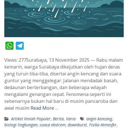
W
T
h
e
Views: 277Surabaya, 13 November 2025 — Rabu malam
a
l
kemarin, warga Surabaya dikejutkan oleh hujan deras
t
e
yang turun tiba-tiba, disertai angin kencang dan suara
s
g
guntur yang menggelegar. Jalanan mendadak basah,
A
r
dedaunan berterbangan, dan beberapa wilayah
p
a
mengalami genangan cepat. Fenomena seperti ini
sebenarnya bukan hal baru di musim pancaroba dan
p
m
awal musim
Read More …
Artikel Ilmiah Populer
,
Berita
,
Varia
angin kencang
,
biologi lingkungan
,
cuaca ekstrem
,
downburst
,
Fisika Atmosfer
,