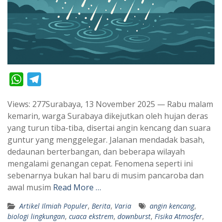
W
T
h
e
Views: 277Surabaya, 13 November 2025 — Rabu malam
a
l
kemarin, warga Surabaya dikejutkan oleh hujan deras
t
e
yang turun tiba-tiba, disertai angin kencang dan suara
s
g
guntur yang menggelegar. Jalanan mendadak basah,
A
r
dedaunan berterbangan, dan beberapa wilayah
p
a
mengalami genangan cepat. Fenomena seperti ini
sebenarnya bukan hal baru di musim pancaroba dan
p
m
awal musim
Read More …
Artikel Ilmiah Populer
,
Berita
,
Varia
angin kencang
,
biologi lingkungan
,
cuaca ekstrem
,
downburst
,
Fisika Atmosfer
,