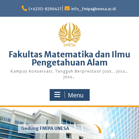
Skip
to
(+6231)-8296427
info_fmipa@unesa.ac.id
content
Fakultas Matematika dan Ilmu
Pengetahuan Alam
Kampus Konservasi, Tangguh Berprestasi! Joss… Joss…
Joss…
Menu
Gedung FMIPA UNESA