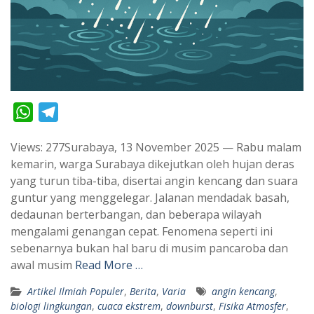
W
T
h
e
Views: 277Surabaya, 13 November 2025 — Rabu malam
a
l
kemarin, warga Surabaya dikejutkan oleh hujan deras
t
e
yang turun tiba-tiba, disertai angin kencang dan suara
s
g
guntur yang menggelegar. Jalanan mendadak basah,
A
r
dedaunan berterbangan, dan beberapa wilayah
p
a
mengalami genangan cepat. Fenomena seperti ini
sebenarnya bukan hal baru di musim pancaroba dan
p
m
awal musim
Read More …
Artikel Ilmiah Populer
,
Berita
,
Varia
angin kencang
,
biologi lingkungan
,
cuaca ekstrem
,
downburst
,
Fisika Atmosfer
,