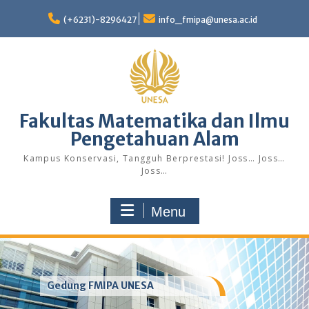
Skip
to
(+6231)-8296427
info_fmipa@unesa.ac.id
content
Fakultas Matematika dan Ilmu
Pengetahuan Alam
Kampus Konservasi, Tangguh Berprestasi! Joss… Joss…
Joss…
Menu
Gedung FMIPA UNESA