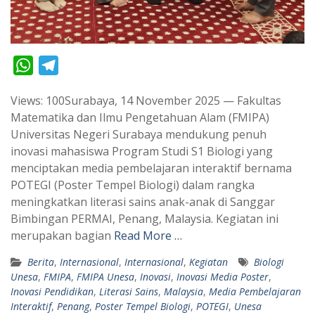
W
T
h
e
Views: 100Surabaya, 14 November 2025 — Fakultas
a
l
Matematika dan Ilmu Pengetahuan Alam (FMIPA)
t
e
Universitas Negeri Surabaya mendukung penuh
s
g
inovasi mahasiswa Program Studi S1 Biologi yang
A
r
menciptakan media pembelajaran interaktif bernama
p
a
POTEGI (Poster Tempel Biologi) dalam rangka
meningkatkan literasi sains anak-anak di Sanggar
p
m
Bimbingan PERMAI, Penang, Malaysia. Kegiatan ini
merupakan bagian
Read More …
Berita
,
Internasional
,
Internasional
,
Kegiatan
Biologi
Unesa
,
FMIPA
,
FMIPA Unesa
,
Inovasi
,
Inovasi Media Poster
,
Inovasi Pendidikan
,
Literasi Sains
,
Malaysia
,
Media Pembelajaran
Interaktif
,
Penang
,
Poster Tempel Biologi
,
POTEGI
,
Unesa