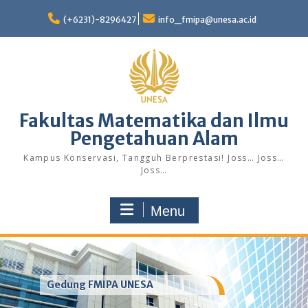
Skip
to
(+6231)-8296427
info_fmipa@unesa.ac.id
content
Fakultas Matematika dan Ilmu
Pengetahuan Alam
Kampus Konservasi, Tangguh Berprestasi! Joss… Joss…
Joss…
Menu
Gedung FMIPA UNESA