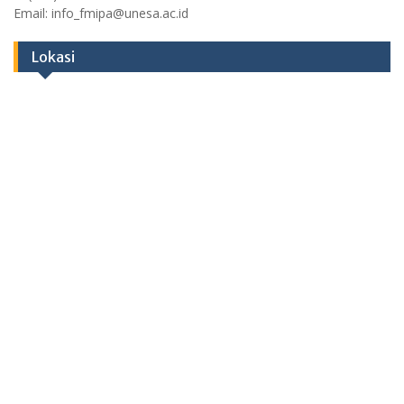
Email: info_fmipa@unesa.ac.id
Lokasi