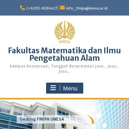
Skip
to
(+6231)-8296427
info_fmipa@unesa.ac.id
content
Fakultas Matematika dan Ilmu
Pengetahuan Alam
Kampus Konservasi, Tangguh Berprestasi! Joss… Joss…
Joss…
Menu
Gedung FMIPA UNESA