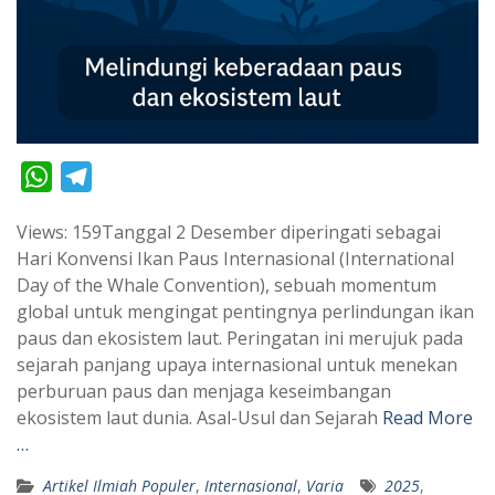
W
T
h
e
Views: 159Tanggal 2 Desember diperingati sebagai
a
l
Hari Konvensi Ikan Paus Internasional (International
t
e
Day of the Whale Convention), sebuah momentum
s
g
global untuk mengingat pentingnya perlindungan ikan
A
r
paus dan ekosistem laut. Peringatan ini merujuk pada
p
a
sejarah panjang upaya internasional untuk menekan
perburuan paus dan menjaga keseimbangan
p
m
ekosistem laut dunia. Asal-Usul dan Sejarah
Read More
…
Artikel Ilmiah Populer
,
Internasional
,
Varia
2025
,