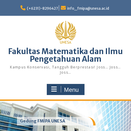
Skip
to
(+6231)-8296427
info_fmipa@unesa.ac.id
content
Fakultas Matematika dan Ilmu
Pengetahuan Alam
Kampus Konservasi, Tangguh Berprestasi! Joss… Joss…
Joss…
Menu
Gedung FMIPA UNESA