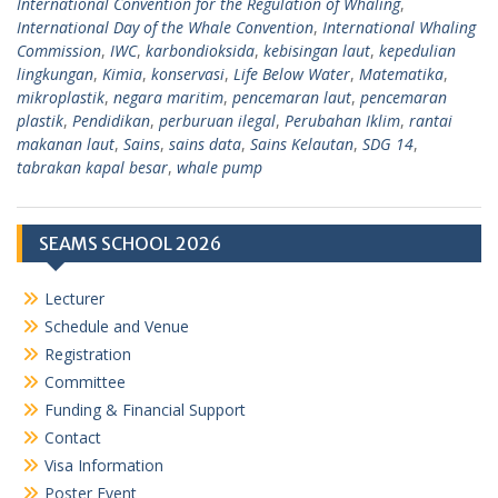
International Convention for the Regulation of Whaling
,
International Day of the Whale Convention
,
International Whaling
Commission
,
IWC
,
karbondioksida
,
kebisingan laut
,
kepedulian
lingkungan
,
Kimia
,
konservasi
,
Life Below Water
,
Matematika
,
mikroplastik
,
negara maritim
,
pencemaran laut
,
pencemaran
plastik
,
Pendidikan
,
perburuan ilegal
,
Perubahan Iklim
,
rantai
makanan laut
,
Sains
,
sains data
,
Sains Kelautan
,
SDG 14
,
tabrakan kapal besar
,
whale pump
SEAMS SCHOOL 2026
Lecturer
Schedule and Venue
Registration
Committee
Funding & Financial Support
Contact
Visa Information
Poster Event