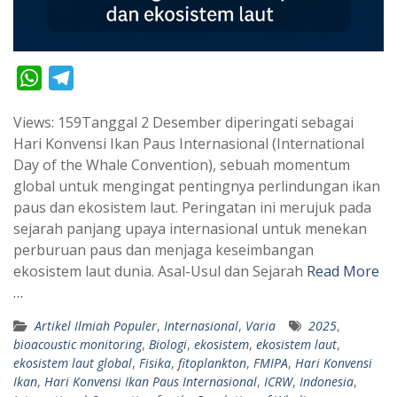
W
T
h
e
Views: 159Tanggal 2 Desember diperingati sebagai
a
l
Hari Konvensi Ikan Paus Internasional (International
t
e
Day of the Whale Convention), sebuah momentum
s
g
global untuk mengingat pentingnya perlindungan ikan
A
r
paus dan ekosistem laut. Peringatan ini merujuk pada
p
a
sejarah panjang upaya internasional untuk menekan
perburuan paus dan menjaga keseimbangan
p
m
ekosistem laut dunia. Asal-Usul dan Sejarah
Read More
…
Artikel Ilmiah Populer
,
Internasional
,
Varia
2025
,
bioacoustic monitoring
,
Biologi
,
ekosistem
,
ekosistem laut
,
ekosistem laut global
,
Fisika
,
fitoplankton
,
FMIPA
,
Hari Konvensi
Ikan
,
Hari Konvensi Ikan Paus Internasional
,
ICRW
,
Indonesia
,