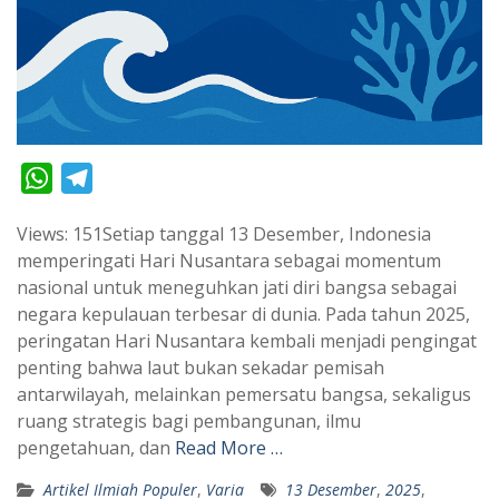
W
T
h
e
Views: 151Setiap tanggal 13 Desember, Indonesia
a
l
memperingati Hari Nusantara sebagai momentum
t
e
nasional untuk meneguhkan jati diri bangsa sebagai
s
g
negara kepulauan terbesar di dunia. Pada tahun 2025,
A
r
peringatan Hari Nusantara kembali menjadi pengingat
p
a
penting bahwa laut bukan sekadar pemisah
antarwilayah, melainkan pemersatu bangsa, sekaligus
p
m
ruang strategis bagi pembangunan, ilmu
pengetahuan, dan
Read More …
Artikel Ilmiah Populer
,
Varia
13 Desember
,
2025
,