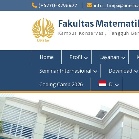
Skip
(+6231)-8296427
info_fmipa@unesa.a
to
content
Fakultas Matemati
Kampus Konservasi, Tangguh Berp
Home
Profil
Layanan
Seminar Internasional
Download
Coding Camp 2026
ID