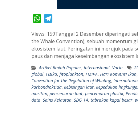
W
T
h
e
Views: 159Tanggal 2 Desember diperingati seb
a
l
the Whale Convention), sebuah momentum gl
t
e
ekosistem laut. Peringatan ini merujuk pada
s
g
paus dan menjaga keseimbangan ekosistem la
A
r
Artikel Ilmiah Populer
,
Internasional
,
Varia
2
p
a
global
,
Fisika
,
fitoplankton
,
FMIPA
,
Hari Konvensi Ikan
p
m
Convention for the Regulation of Whaling
,
Internationa
karbondioksida
,
kebisingan laut
,
kepedulian lingkunga
maritim
,
pencemaran laut
,
pencemaran plastik
,
Pendi
data
,
Sains Kelautan
,
SDG 14
,
tabrakan kapal besar
,
w