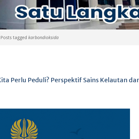
>
Posts tagged
karbondioksida
ta Perlu Peduli? Perspektif Sains Kelautan da