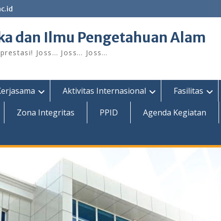
c.id
ka dan Ilmu Pengetahuan Alam
restasi! Joss… Joss… Joss…
Kerjasama
Aktivitas Internasional
Fasilitas
Zona Integritas
PPID
Agenda Kegiatan