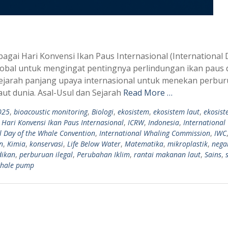
agai Hari Konvensi Ikan Paus Internasional (International 
obal untuk mengingat pentingnya perlindungan ikan paus 
 sejarah panjang upaya internasional untuk menekan perbu
ut dunia. Asal-Usul dan Sejarah
Read More …
025
,
bioacoustic monitoring
,
Biologi
,
ekosistem
,
ekosistem laut
,
ekosist
,
Hari Konvensi Ikan Paus Internasional
,
ICRW
,
Indonesia
,
International
l Day of the Whale Convention
,
International Whaling Commission
,
IWC
n
,
Kimia
,
konservasi
,
Life Below Water
,
Matematika
,
mikroplastik
,
nega
dikan
,
perburuan ilegal
,
Perubahan Iklim
,
rantai makanan laut
,
Sains
,
hale pump