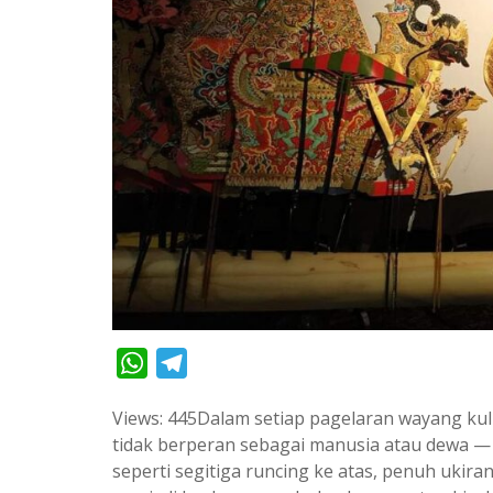
W
T
h
e
Views: 445Dalam setiap pagelaran wayang kulit
a
l
tidak berperan sebagai manusia atau dewa 
t
e
seperti segitiga runcing ke atas, penuh uki
s
g