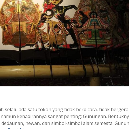
, selalu ada satu tokoh yang tidak berbicara, tidak bergera
— namun kehadirannya sangat penting: Gunungan. Bentukn
ran dedaunan, hewan, dan simbol-simbol alam semesta. Gunu