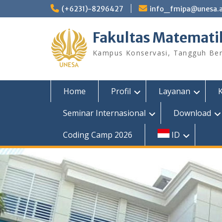
Skip
(+6231)-8296427
info_fmipa@unesa.a
to
content
Fakultas Matemati
Kampus Konservasi, Tangguh Berp
Home
Profil
Layanan
Seminar Internasional
Download
Coding Camp 2026
ID