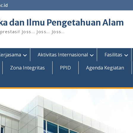
c.id
ka dan Ilmu Pengetahuan Alam
restasi! Joss… Joss… Joss…
Kerjasama
Aktivitas Internasional
Fasilitas
Zona Integritas
PPID
Agenda Kegiatan