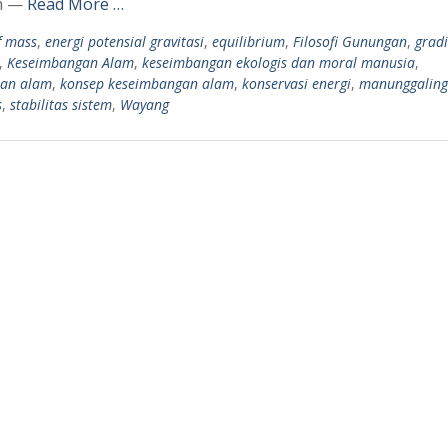
ah —
Read More …
f mass
,
energi potensial gravitasi
,
equilibrium
,
Filosofi Gunungan
,
grad
,
Keseimbangan Alam
,
keseimbangan ekologis dan moral manusia
,
ran alam
,
konsep keseimbangan alam
,
konservasi energi
,
manunggaling
s
,
stabilitas sistem
,
Wayang