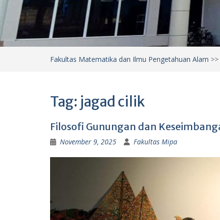
Fakultas Matematika dan Ilmu Pengetahuan Alam
>
Tag:
jagad cilik
Filosofi Gunungan dan Keseimban
November 9, 2025
Fakultas Mipa