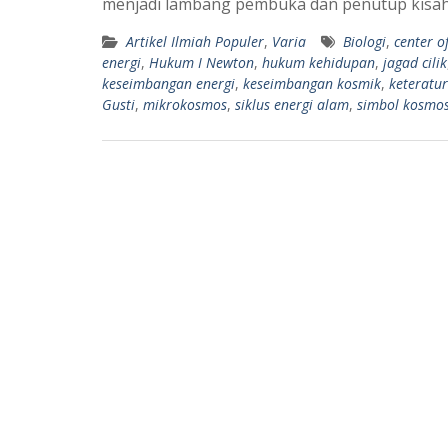
menjadi lambang pembuka dan penutup kis
A
r
Artikel Ilmiah Populer
,
Varia
Biologi
,
center o
p
a
energi
,
Hukum I Newton
,
hukum kehidupan
,
jagad cilik
p
m
keseimbangan energi
,
keseimbangan kosmik
,
keteratu
Gusti
,
mikrokosmos
,
siklus energi alam
,
simbol kosmo