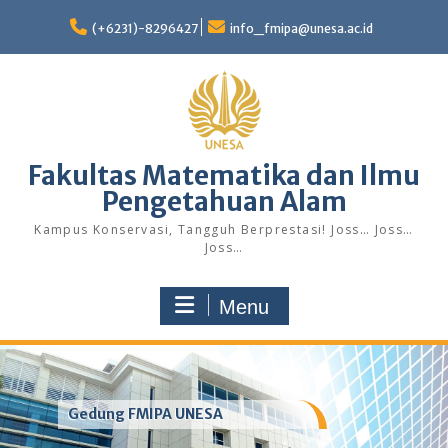
Skip
to
(+6231)-8296427
info_fmipa@unesa.ac.id
content
Fakultas Matematika dan Ilmu
Pengetahuan Alam
Kampus Konservasi, Tangguh Berprestasi! Joss… Joss…
Joss…
Menu
Gedung FMIPA UNESA