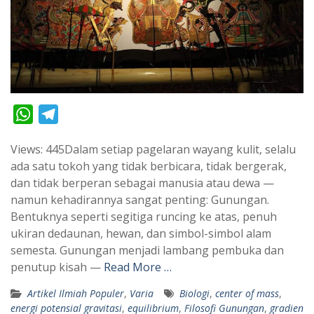
W
T
h
e
Views: 445Dalam setiap pagelaran wayang kulit, selalu
a
l
ada satu tokoh yang tidak berbicara, tidak bergerak,
t
e
dan tidak berperan sebagai manusia atau dewa —
s
g
namun kehadirannya sangat penting: Gunungan.
A
r
Bentuknya seperti segitiga runcing ke atas, penuh
p
a
ukiran dedaunan, hewan, dan simbol-simbol alam
semesta. Gunungan menjadi lambang pembuka dan
p
m
penutup kisah —
Read More …
Artikel Ilmiah Populer
,
Varia
Biologi
,
center of mass
,
energi potensial gravitasi
,
equilibrium
,
Filosofi Gunungan
,
gradien