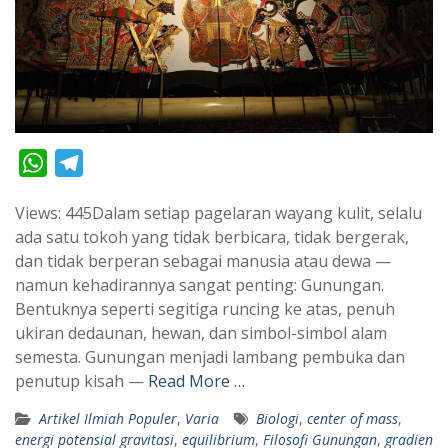
W
T
h
e
Views: 445Dalam setiap pagelaran wayang kulit, selalu
a
l
ada satu tokoh yang tidak berbicara, tidak bergerak,
t
e
dan tidak berperan sebagai manusia atau dewa —
s
g
namun kehadirannya sangat penting: Gunungan.
A
r
Bentuknya seperti segitiga runcing ke atas, penuh
p
a
ukiran dedaunan, hewan, dan simbol-simbol alam
semesta. Gunungan menjadi lambang pembuka dan
p
m
penutup kisah —
Read More …
Artikel Ilmiah Populer
,
Varia
Biologi
,
center of mass
,
energi potensial gravitasi
,
equilibrium
,
Filosofi Gunungan
,
gradien