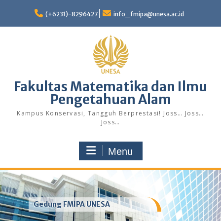
Skip
to
(+6231)-8296427
info_fmipa@unesa.ac.id
content
Fakultas Matematika dan Ilmu
Pengetahuan Alam
Kampus Konservasi, Tangguh Berprestasi! Joss… Joss…
Joss…
Menu
Gedung FMIPA UNESA