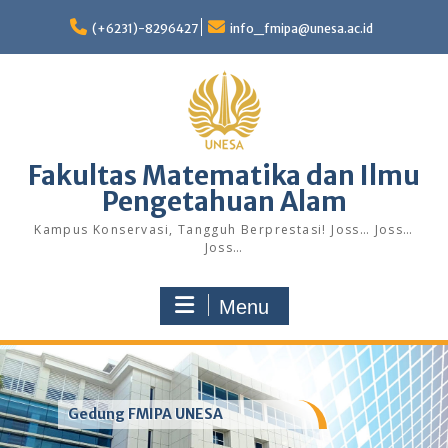
Skip
to
(+6231)-8296427
info_fmipa@unesa.ac.id
content
Fakultas Matematika dan Ilmu
Pengetahuan Alam
Kampus Konservasi, Tangguh Berprestasi! Joss… Joss…
Joss…
Menu
Gedung FMIPA UNESA