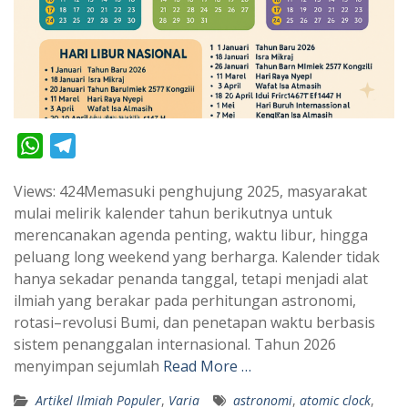
W
T
h
e
Views: 424Memasuki penghujung 2025, masyarakat
a
l
mulai melirik kalender tahun berikutnya untuk
t
e
merencanakan agenda penting, waktu libur, hingga
s
g
peluang long weekend yang berharga. Kalender tidak
A
r
hanya sekadar penanda tanggal, tetapi menjadi alat
p
a
ilmiah yang berakar pada perhitungan astronomi,
rotasi–revolusi Bumi, dan penetapan waktu berbasis
p
m
sistem penanggalan internasional. Tahun 2026
menyimpan sejumlah
Read More …
Artikel Ilmiah Populer
,
Varia
astronomi
,
atomic clock
,