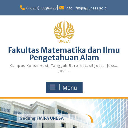
Skip
to
(+6231)-8296427
info_fmipa@unesa.ac.id
content
Fakultas Matematika dan Ilmu
Pengetahuan Alam
Kampus Konservasi, Tangguh Berprestasi! Joss… Joss…
Joss…
Menu
Gedung FMIPA UNESA