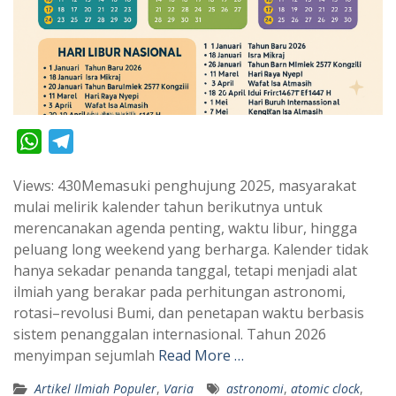
W
T
h
e
Views: 430Memasuki penghujung 2025, masyarakat
a
l
mulai melirik kalender tahun berikutnya untuk
t
e
merencanakan agenda penting, waktu libur, hingga
s
g
peluang long weekend yang berharga. Kalender tidak
A
r
hanya sekadar penanda tanggal, tetapi menjadi alat
p
a
ilmiah yang berakar pada perhitungan astronomi,
rotasi–revolusi Bumi, dan penetapan waktu berbasis
p
m
sistem penanggalan internasional. Tahun 2026
menyimpan sejumlah
Read More …
Artikel Ilmiah Populer
,
Varia
astronomi
,
atomic clock
,