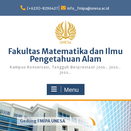
Skip
to
(+6231)-8296427
info_fmipa@unesa.ac.id
content
Fakultas Matematika dan Ilmu
Pengetahuan Alam
Kampus Konservasi, Tangguh Berprestasi! Joss… Joss…
Joss…
Menu
Gedung FMIPA UNESA