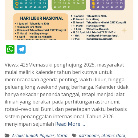
W
T
h
e
Views: 425Memasuki penghujung 2025, masyarakat
a
l
mulai melirik kalender tahun berikutnya untuk
t
e
merencanakan agenda penting, waktu libur, hingga
s
g
peluang long weekend yang berharga. Kalender tidak
A
r
hanya sekadar penanda tanggal, tetapi menjadi alat
p
a
ilmiah yang berakar pada perhitungan astronomi,
rotasi–revolusi Bumi, dan penetapan waktu berbasis
p
m
sistem penanggalan internasional. Tahun 2026
menyimpan sejumlah
Read More …
Artikel Ilmiah Populer
,
Varia
astronomi
,
atomic clock
,