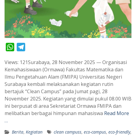
W
T
h
e
Views: 121Surabaya, 28 November 2025 — Organisasi
a
l
Kemahasiswaan (Ormawa) Fakultas Matematika dan
t
e
Ilmu Pengetahuan Alam (FMIPA) Universitas Negeri
s
g
Surabaya kembali melaksanakan kegiatan rutin
A
r
bertajuk “Clean Campus” pada Jumat pagi, 28
p
a
November 2025. Kegiatan yang dimulai pukul 08.00 WIB
ini berpusat di area Sekretariat Ormawa FMIPA dan
p
m
melibatkan berbagai himpunan mahasiswa
Read More
…
Berita
,
Kegiatan
clean campuss
,
eco-campus
,
eco-friendly
,